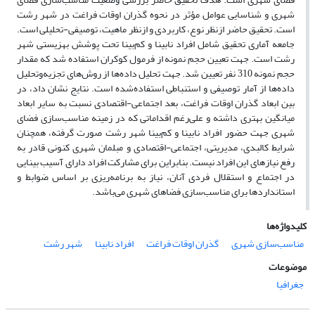
شهری و شناسایی عوامل مؤثر در نحوه گذران اوقات فراغت در شهر رشت
است. تحقیق حاضر ازنظر نوع، کاربردی و ازنظر ماهیت، توصیفی-تحلیلی است.
جامعه آماری تحقیق شامل افراد نابینا و کم‌بینا تحت پوشش بهزیستی شهر
رشت است. جهت تعیین حجم نمونه از فرمول کوکران استفاده شد که مقدار
حجم نمونه 310 نفر تعیین شد. جهت تحلیل داده‌ها از روش‌های تجزیه‌وتحلیل
داده‌ها از آمار توصیفی و استنباطی استفاده‌شده است. نتایج نشان داد، در
بین ابعاد گذران اوقات فراغت، بعد اجتماعی-اقتصادی نسبت به سایر ابعاد
میانگین بهتری داشته و علی‌رغم اقداماتی که در زمینه مناسب‌سازی فضای
شهری جهت حضور افراد نابینا و کم‌بینا شهر رشت صورت گرفته، همچنان
شرایط کالبدی، مدیریتی، اجتماعی-اقتصادی و مبلمان شهری کنونی قادر به
رفع نیازهای این افراد نیست. بنابراین برای مشارکت افراد دارای آسیب بینایی
در اجتماع و استقلال فردی آنان، نیاز به برنامه‌ریزی بر اساس ضوابط و
استانداردها برای مناسب‌سازی فضاهای شهری می‌باشد.
کلیدواژه‌ها
مناسب‌سازی شهری
گذران اوقات فراغت
افراد نابینا
شهر رشت
موضوعات
جغرافیا