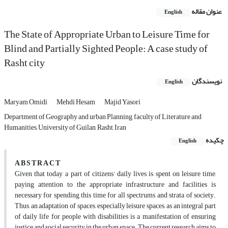
عنوان مقاله
English
The State of Appropriate Urban to Leisure Time for
Blind and Partially Sighted People: A case study of
Rasht city
نویسندگان
English
Maryam Omidi
Mehdi Hesam
Majid Yasori
Department of Geography and urban Planning, faculty of Literature and
Humanities, University of Guilan, Rasht, Iran
چکیده
English
A B S T R A C T
Given that today, a part of citizens' daily lives is spent on leisure time,
paying attention to the appropriate infrastructure and facilities is
necessary for spending this time for all spectrums and strata of society.
Thus, an adaptation of spaces, especially leisure spaces, as an integral part
of daily life for people with disabilities is a manifestation of ensuring
justice and social security in the urban space. The current research aims to