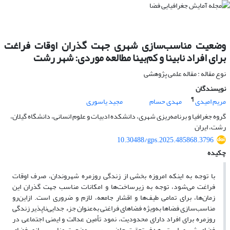
وضعیت مناسب‌سازی شهری جهت گذران اوقات فراغت
برای افراد نابینا و کم‌بینا مطالعه موردی: شهر رشت
نوع مقاله : مقاله علمی پژوهشی
نویسندگان
¶
مریم امیدی
مهدی حسام
مجید یاسوری
گروه جغرافیا و برنامه‌ریزی شهری، دانشکده ادبیات و علوم انسانی، دانشگاه گیلان،
رشت، ایران
10.30488/gps.2025.485868.3796
چکیده
با توجه به اینکه امروزه بخشی از زندگی روزمره شهروندان، صرف اوقات
فراغت می‌شود، توجه به زیرساخت‌ها و امکانات مناسب جهت گذران این
زمان‌ها، برای تمامی طیف‌ها و اقشار جامعه، لازم و ضروری است. ازاین‌رو
مناسب‌سازی فضاها به‌ویژه فضاهای فراغتی به‌عنوان جزء جدایی‌ناپذیر زندگی
روزمره برای افراد دارای محدودیت، نمود تأمین عدالت و ایمنی اجتماعی در
فضای شهری است. هدف تحقیق حاضر بررسی وضعیت مناسب‌سازی فضای