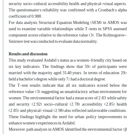
security, socio-cultural, accessibility, health, and physical-visual aspects.
The questionnaire’s reliability was confirmed with a Cronbach’s alpha
coefficient of 0.988.
For data analysis, Structural Equation Modeling (SEM) in AMOS was
used to examine variable relationships, while T-tests in SPSS assessed
component scores relative to the reference value (3). The Kolmogorov-
Smirnov test was conducted to evaluate data normality.
Results and discussion
This study evaluated Ardabil’s status as a women-friendly city based on
six key indicators. The findings show that 59% of participants were
married, with the majority aged 31–40 years. In terms of education, 29%
held a bachelor's degree, while only 7% had a doctoral degree.
The T-test results indicate that all six indicators scored below the
reference value (3), suggesting an unsatisfactory urban environment for
women. The environmental factor had a mean score of 2.83, while safety
and security (2.92), socio-cultural (2.78), accessibility (2.85), health
(2.85), and physical-visual (2.98) also reflected unfavorable conditions.
These findings highlight the need for urban policy improvements to
enhance women's experiences in Ardabil.
Moreover, path analysis in AMOS identified the environmental factor (β