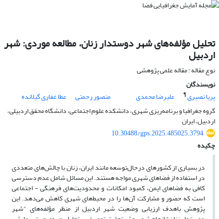
تحلیل مؤلفه‌های شهر دوستدار زنان، مطالعه موردی: شهر
اردبیل
نوع مقاله : مقاله علمی پژوهشی
نویسندگان
¶
پریا نصیری
علیرضا محمدی
منصور رحمتی
عطا غفاری گیلانده
گروه جغرافیا و برنامه‌ریزی شهری، دانشکده علوم اجتماعی، دانشگاه محقق اردبیلی،
اردبیل، ایران
10.30488/gps.2025.485025.3794
چکیده
در بسیاری از کشورهای درحال‌توسعه مانند ایران، زنان با چالش‌های متعددی
در استفاده از فضاهای شهری مواجه هستند. این مسائل شامل عدم دسترسی
کافی به فضاهای ایمن، کمبود امکانات و محدودیت‌های فرهنگی - اجتماعی
است که حضور و مشارکت آن‌ها را در محیط‌های شهری کاهش می‌دهد. این
پژوهش باهدف ارزیابی وضعیت شهر اردبیل از منظر مؤلفه‌های "شهر
دوستدار زنان" انجام شد. روش تحقیق توصیفی - تحلیلی و به‌صورت پیمایشی