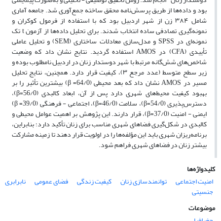
بود و داده‌ها از طریق پرسش‌نامه محقق ساخته جمع‌آوری شد. جامعه آماری
شامل ۳۸۴ زن از شهر اردبیل بود که با استفاده از فرمول کوکران و
نمونه‌گیری تصادفی ساده انتخاب شدند. برای تحلیل داده‌ها از آزمون t تک
نمونه‌ای در SPSS و مدل‌سازی معادلات ساختاری (SEM) و تحلیل عاملی
تأییدی (CFA) در AMOS استفاده گردید. نتایج نشان داد که وضعیت
شاخص‌های شش‌گانه مرتبط با شهر دوستدار زنان در اردبیل نامطلوب بوده و
زیر سطح متوسط (عدد مرجع ۳)، کیفیت قرار دارد. همچنین، نتایج تحلیل
مسیر در AMOS نشان داد که بعد محیطی (64/0= β) بیشترین تأثیر را بر
بهبود کیفیت محیط‌های شهری دارد پس از آن، ابعاد کالبدی (56/0=β)،
دسترس‌پذیری (54/0=β)، سلامت (46/0=β)، اجتماعی - فرهنگی (39/0= β)
ایمنی - امنیت (37/0=β)، قرار دارند. این پژوهش بر اهمیت عوامل محیطی و
کالبدی در شکل‌گیری فضاهای شهری مناسب برای زنان تأکید دارد؛ بنابراین،
برنامه‌ریزان شهری باید این مؤلفه‌ها را در اولویت قرار دهند تا زمینه مشارکت
بیشتر زنان در فضاهای شهری فراهم شود.
کلیدواژه‌ها
امنیت اجتماعی
توانمندسازی زنان
کیفیت زندگی
فضای عمومی
نابرابری
جنسیتی
موضوعات
جغرافیا