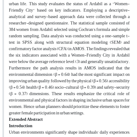
urban life. This study evaluates the status of Ardabil as a "Women-
Friendly City" based on key indicators. Employing a descriptive-
analytical and survey-based approach, data were collected through a
researcher-designed questionnaire. The statistical sample consisted of
384 women from Ardabil, selected using Cochran’s formula and simple
random sampling. Data analysis was conducted using a one-sample t-
test in SPSS, along with structural equation modeling (SEM) and
confirmatory factor analysis (CFA) in AMOS. The findings revealed that
the six indicators associated with a Women-Friendly City in Ardabil
were below the average reference level (3) and generally unsatisfactory.
Furthermore, the path analysis results in AMOS indicated that the
environmental dimension (β = 0.64) had the most significant impact on
improving urban quality, followed by the physical (β = 0.56), accessibility
(β = 0.54), health (β = 0.46), socio-cultural (β = 0.39), and safety-security
(β = 0.37) dimensions. These results emphasize the critical role of
environmental and physical factors in shaping inclusive urban spaces for
women. Hence, urban planners should prioritize these elements to foster
greater female participation in urban settings.
Extended Abstract
Introduction
Urban environments significantly shape individuals' daily experiences,