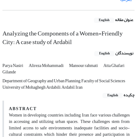
عنوان مقاله
English
Analyzing the Components of a Women-Friendly
City: A case study of Ardabil
نویسندگان
English
Parya Nasiri
Alireza Mohammadi
Mansour rahmati
Atta Ghafari
Gilande
Department of Geography and Urban Planning, Faculty of Social Sciences
University of Mohaghegh Ardabili, Ardabil, Iran
چکیده
English
A B S T R A C T
Women in developing countries, including Iran, face various challenges
in accessing and utilizing urban spaces. These challenges stem from
limited access to safe environments, inadequate facilities, and socio-
cultural constraints, which hinder their presence and participation in