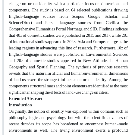
change on urban identity, with a particular focus on dimensions and
components. The study is based on 64 selected publications, drawing
English-language sources from Scopus, Google Scholar, and
ScienceDirect, and Persian-language sources from Civilica, the
Comprehensive Humanities Portal, Normags, and SID. Findings indicate
that 40% of domestic studies were published in 2015 and 2017, while 20%
of international studies appeared in 2023. Asia and Europe emerge as the
leading regions in advancing this line of research. Furthermore, 10% of
English-language studies were published in Environmental Sciences,
and 20% of domestic studies appeared in New Attitudes in Human
Geography and Spatial Planning. The synthesis of previous research
reveals that the natural–artificial and human–environmental dimensions
of land use exert the strongest influence on urban identity. Among the
components, structural, mass, and point elements are identified as the most
significant in shaping the effects of land-use change on cities.
Extended Abstract
Introduction
Originally, the notion of identity was explored within domains such as
philosophy, logic, and psychology, but with the scientific advances of
recent decades, its scope has broadened to encompass human-made
environments as well. The living environment exerts a profound