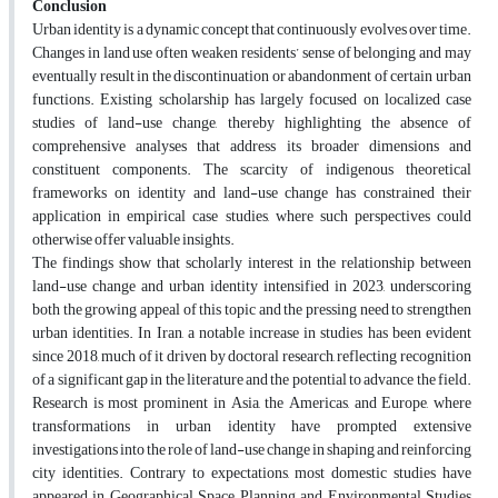
Conclusion
Urban identity is a dynamic concept that continuously evolves over time.
Changes in land use often weaken residents’ sense of belonging and may
eventually result in the discontinuation or abandonment of certain urban
functions. Existing scholarship has largely focused on localized case
studies of land-use change, thereby highlighting the absence of
comprehensive analyses that address its broader dimensions and
constituent components. The scarcity of indigenous theoretical
frameworks on identity and land-use change has constrained their
application in empirical case studies, where such perspectives could
otherwise offer valuable insights.
The findings show that scholarly interest in the relationship between
land-use change and urban identity intensified in 2023, underscoring
both the growing appeal of this topic and the pressing need to strengthen
urban identities. In Iran, a notable increase in studies has been evident
since 2018, much of it driven by doctoral research, reflecting recognition
of a significant gap in the literature and the potential to advance the field.
Research is most prominent in Asia, the Americas, and Europe, where
transformations in urban identity have prompted extensive
investigations into the role of land-use change in shaping and reinforcing
city identities. Contrary to expectations, most domestic studies have
appeared in Geographical Space Planning and Environmental Studies