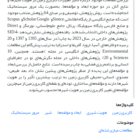
نتایج آنان در دو حوزه ابعاد و مؤلفه‌ها، به‌صورت یک مرور سیستماتیک
انجام‌شده است. روش پژوهش، توصیفی و بر مبنای 64 پژوهش منتخب موجود
است که منابع انگلیسی از پایگاه اطلاعاتی
Sience
و
Scholar Google
و
Scopus
و منابع فارسی پایگاه سیویلیکا، پرتال جامع علوم‌انسانی، نورمگز و
Direct
پژوهش‌های داخلی
٪
انتخاب‌شده‌اند. یافته‌های پژوهش نشان می‌دهد 4۰
SID
پژوهش‌های خارجی در سال 2023 به چاپ
٪
در سال‌های 1395 و 1397 و 20
رسیده و قاره‌های آسیا، اروپا، آفریقا و استرالیا به ترتیب پیش‌گام این مطالعات
Environmental
پژوهش‌های انگلیسی در مجله
٪
هستند. همچنین، 10
Sciences
و 20
٪
پژوهش‌های داخلی در مجله نگرش‌های نو در جغرافیای
انسانی و برنامه‌ریزی فضایی به چاپ رسیده است. نتایج حاصل از بررسی ابعاد
و مؤلفه‌های این پدیده از منظر پژوهش‌های پیشین نشان داد بعد طبیعی-
مصنوع، انسانی-محیطی کاربری زمین به ترتیب بیشترین تأثیر را بر هویت
شهرها دارند و مؤلفه‌های ساختاری، توده‌ای و نقطه‌ای کاربری زمین از مهم‌ترین
مؤلفه‌های تغییر کاربری زمین بر هویت شهرها محسوب می‌شوند.
کلیدواژه‌ها
کاربری زمین
هویت شهری
ابعاد و مولفه‌ها
شهر
مرور سیستماتیک
موضوعات
مطالعات میان‌رشته‌ای