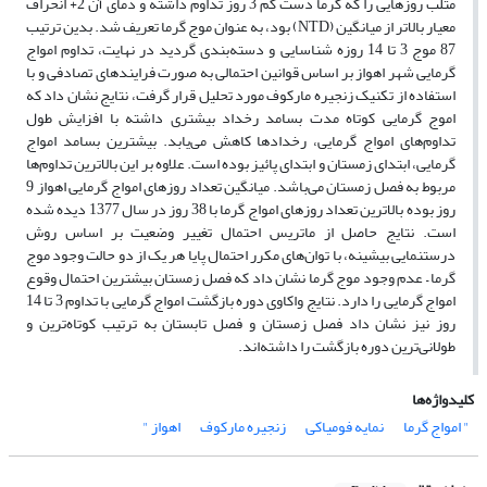
متلب روزهایی را که گرما دست کم 3 روز تداوم داشته و دمای آن 2+ انحراف
معیار بالاتر از میانگین (NTD) بود، به عنوان موج گرما تعریف شد. بدین ترتیب
87 موج 3 تا 14 روزه شناسایی و دسته‌بندی گردید در نهایت، تداوم امواج
گرمایی شهر اهواز بر اساس قوانین احتمالی به صورت فرایندهای تصادفی و با
استفاده از تکنیک زنجیره مارکوف مورد تحلیل قرار گرفت، نتایج نشان داد که
اموج‌ گرمایی کوتاه مدت بسامد رخداد بیشتری داشته با افزایش طول
تداوم‌های امواج گرمایی، رخدادها کاهش می‌یابد. بیشترین بسامد امواج
گرمایی، ابتدای زمستان و ابتدای پائیز بوده است. علاوه بر این بالاترین تداوم‌ها
مربوط به فصل زمستان می‌باشد. میانگین تعداد روزهای امواج گرمایی اهواز 9
روز بوده بالاترین تعداد روزهای امواج گرما با 38 روز در سال 1377 دیده شده
است. نتایج حاصل از ماتریس احتمال تغییر وضعیت بر اساس روش
درستنمایی بیشینه، با توان‌های مکرر احتمال پایا هر یک از دو حالت وجود موج
گرما – عدم وجود موج گرما نشان داد که فصل زمستان بیشترین احتمال وقوع
امواج گرمایی را دارد. نتایج واکاوی دوره بازگشت امواج گرمایی با تداوم‌ 3 تا 14
روز نیز نشان داد فصل زمستان و فصل تابستان به ترتیب کوتاه‌ترین و
طولانی‌‌ترین دوره‌ بازگشت را داشته‌اند.
کلیدواژه‌ها
" امواج گرما
نمایه فومیاکی
زنجیره مارکوف
اهواز "