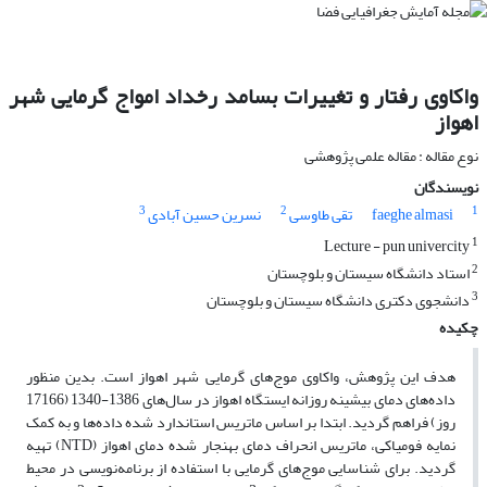
واکاوی رفتار و تغییرات بسامد رخداد امواج گرمایی شهر
اهواز
نوع مقاله : مقاله علمی پژوهشی
نویسندگان
3
2
1
faeghe almasi
تقی طاوسی
نسرین حسین آبادی
1
Lecture - pun univercity
2
استاد دانشگاه سیستان و بلوچستان
3
دانشجوی دکتری دانشگاه سیستان و بلوچستان
چکیده
هدف این پژوهش، واکاوی موج‌های گرمایی شهر اهواز است. بدین منظور
داده‌های دمای بیشینه روزانه ایستگاه اهواز در سال‌های 1386-1340 (17166
روز) فراهم گردید. ابتدا بر اساس ماتریس استاندارد شده داده‌ها و به کمک
نمایه فومیاکی، ماتریس انحراف دمای بهنجار شده دمای اهواز (NTD) تهیه
گردید. برای شناسایی موج‌های گرمایی با استفاده از برنامه‌نویسی در محیط