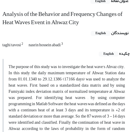
عنوان مقاله
English
Analysis of the Behavior and Frequency Changes of
Heat Waves Event in Ahwaz City
نویسندگان
English
2
3
taghi tavosi
nasrin hossein abadi
چکیده
English
The purpose of this study was to investigate the heat wave's Ahvaz city.
In this study, the daily maximum temperature of Ahwaz Station data
from 01.01.1340 to 29.12.1386 (17,166 days) was used to analyze the
heat waves. First, based on a standardized data matrix and by using
Fumiyaki index, deviation matrix of normalized temperature at Ahwaz
was prepared. For identifying heat waves , by using computer
programming in Matlab Software the heat waves was defined as the days
with a continues heat of at least 3 days and its temperature is +2 of
standard deviation or more than average. So, the 87 waves of 3 - 14 days
were identified and classified. Finally, the continuation of heat wave in
Ahwaz according to the laws of probability in the form of random