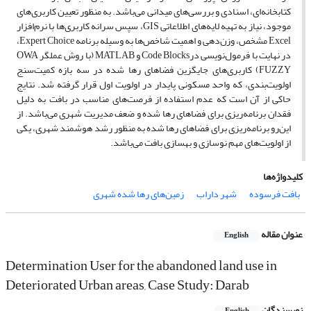
کتابخانه‌ای، اسنادی و بررسی‌های میدانی می‌باشد. به منظور تعیین کاربری‌های
موجود، نیاز به تهیه لایه‌های اطلاعاتی GIS، سپس سرانه کاربری‌ها با نرم‌افزار
Excel مشخص، وزن‌دهی و اهمیت شاخص‌ها به وسیله برنامه Expert Choice،
در نهایت با فرمول‌نویسی درCode Blocks و MATLAB (با روش عملگر OWA
FUZZY) کاربری‌های جایگزین فضاهای رها شده در سه بازه کمیت‌سنج
اولویت‌بندی، که واحد مسکونی پایدار در اولویت اول قرار گرفته شد. نتایج
حاکی از آن است که عدم استفاده از فرصت‌های مناسب در بافت به دلیل
فقدان برنامه‌ریزی برای فضاهای رها شده و ضعف مدیریت شهری می‌باشد. از
این‌رو برنامه‌ریزی برای فضاهای رها شده به منظور رشد هوشمند شهری، یکی
از اولویت‌های مهم نوسازی و بهسازی بافت می‌باشد.
کلیدواژه‌ها
بافت فرسوده
شهر داراب
زمین‌های رها شده شهری
عنوان مقاله
English
Determination User for the abandoned land use in
Deteriorated Urban areas, Case Study: Darab
نویسندگان