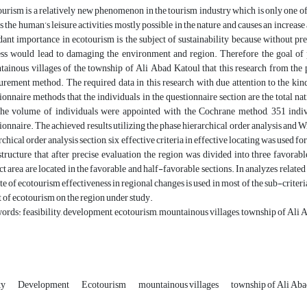
urism is a relatively new phenomenon in the tourism industry which is only one of 
 the human’s leisure activities mostly possible in the nature and causes an increase
ant importance in ecotourism is the subject of sustainability because without prec
ss would lead to damaging the environment and region. Therefore the goal of pr
ainous villages of the township of Ali Abad Katoul that this research from the p
rement method. The required data in this research with due attention to the kinds
ionnaire methods that the individuals in the questionnaire section are the total n
the volume of individuals were appointed with the Cochrane method, 351 indivi
ionnaire. The achieved results utilizing the phase hierarchical order analysis and W
rchical order analysis section, six effective criteria in effective locating was used 
structure that after precise evaluation the region was divided into three favorabl
ct area are located in the favorable and half-favorable sections. In analyzes relate
ate of ecotourism effectiveness in regional changes is used, in most of the sub-criteria
t of ecotourism on the region under study.
rds: feasibility, development, ecotourism, mountainous villages, township of Ali 
ty
Development
Ecotourism
mountainous villages
township of Ali Ab