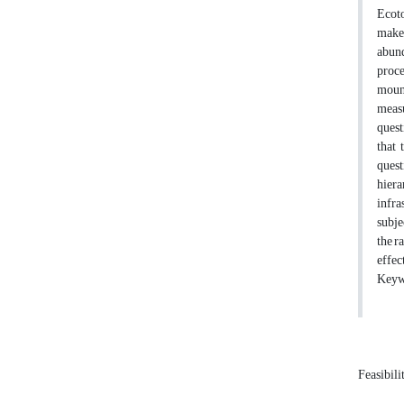
Ecoto
makes
abund
proce
mount
measu
quest
that 
quest
hiera
infra
subje
the r
effec
Keywo
Feasibili