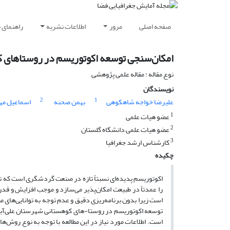
صفحه اصلی
مرور
اطلاعات نشریه
راهنمای 
امکان‌سنجی توسعه اکوتوریسم در روستا‌های 
نوع مقاله : مقاله علمی پژوهشی
نویسندگان
2
1
علیرضا خواجه شاهکوهی
بهمن صحنه
اسماعیل مه
1
عضو هیات علمی
2
عضو هیات علمی دانشگاه گلستان
3
کارشناس ارشد جغرافیا
چکیده
اکوتوریسم پدیده‌ای نسبتاً تازه در صنعت گردشگری است که ت
را عمدتاً در طبیعت امکان‌پذیر می‌سازد و موجب افزایش و قدر
است زیرا بدون برنامه‌ریزی دقیق و عدم توجه به توانایی‌های
توسعه اکوتوریسم در روستا-های کوهستانی شهرستان علی‌آباد
است. اطلاعات مورد نیاز در این مطالعه با توجه به نوع روش