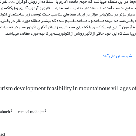
پرسشنامه‌ای، کلیه افراد بومی (سرپرست خانوار) و اکوتوریسم‌ها در
 نتایج بدست آمده با استفاده از تحلیل سلسله مراتب فازی و آزمون آماری ویل‌کاکسو
ار مؤثر در مکان‌یابی مؤثر در ایجاد فضا‌های مناسب جهت توسعه زیرساخت‌های اکوت
 سه بخش مساعد، نیمه‌مساعد و نامساعد تقسیم شده که بیشتر منطقه مورد نظر در بخش 
ه آزمون آماری (ویل‌کاکسون) که برای سنجش میزان اثرگذاری اکوتوریسم در تغییرات 
ری است که این خود حاکی از تأثیر روشن از اکوتوریسم بر ناحیه مورد مطالعه می‌باشد.
شهرستان علی آباد
rism development feasibility in mountainous villages of
2
2
sahneh
esmael mohajer
act