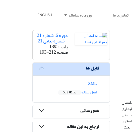
تماس با ما
ورود به سامانه
ENGLISH
دوره 6، شماره 21
- شماره پیاپی 21
پاییز 1395
صفحه
193-212
فایل ها
XML
اصل مقاله
535.81 K
 انسان
ایداری
هم رسانی
ن‌سنجی
ستوار
ارجاع به این مقاله
ر بخش