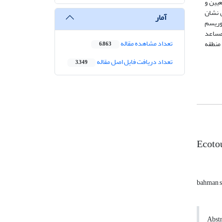
 این منطقه می‌باشد که حجم جامعه آماری با استفاده از روش کوکران 351 نفر تعیین و
ن نشان
آمار
وریسم
مساعد
تعداد مشاهده مقاله
منطقه
6,863
تعداد دریافت فایل اصل مقاله
3,349
Ecotou
bahman 
Abstr