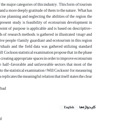
the major categories of this industry. This form of tourism,
 and a more deeply gratitude of them to the nature. What has
ise planning and neglecting the abilities of the region, the
esent study, is feasibility of ecotourism development in
oint of purpose is applicable and is based on descriptive-
 of research methods, is gathered in illustrated (map) and
ative people (family guardian) and ecotourism in this region
duals and the field data was gathered utilizing standard
ill Cockson statistical examination propose that in the phase
for creating appropriate spaces in order to improve ecotourism
e, half-favorable, and unfavorable sectors that most of the
d to the statistical examination (Will Cockson) for measuring
 replicates the meaningful relation that itself states the clear
Abad
کلیدواژه‌ها
English
ad