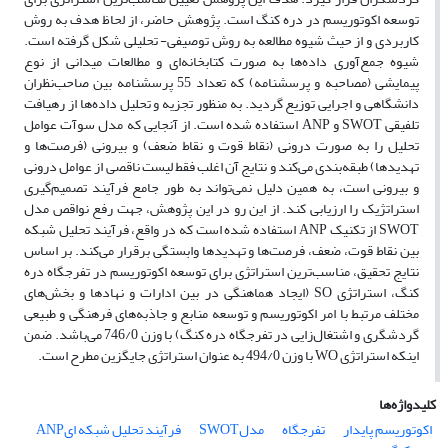
توسعه اکوتوریسم در دره کنگ است. پژوهش حاضر، از لحاظ هدف به روش
کاربردی و از حیث شیوه مطالعه به روش توصیفی- تحلیلی شکل گرفته است.
شیوه جمع‌آوری داده‌ها به صورت کتابخانه‌ای و مطالعات میدانی از نوع
پیمایشی (مصاحبه و پرسشنامه) که تعداد 55 پرسشنامه بین صاحب‌نظران
دانشگاهی و اجرایی توزیع گردید. به منظور تجزیه و تحلیل داده‌ها از رهیافت
تلفیقی SWOT و ANP استفاده شده است. از آنجایی که مدل سوآت عوامل
تحلیل را به صورت درونی (نقاط قوت و نقاط ضعف) و بیرونی (فرصت‌ها و
تهدیدها) طبقه‌بندی می‌کند و نتایج آن اغلب فقط لیست ناقصی از عوامل درونی
و بیرونی است، به همین دلیل نمی‌تواند به طور جامع فرآیند تصمیم‌گیری
استراتژیک را ارزیابی کند. از این رو در این پژوهش، جهت رفع نواقص مدل
SWOT از تکنیک ANP استفاده شده است که در واقع، فرآیند تحلیل شبکه
بین نقاط قوت، ضعف، فرصت‌ها و تهدیدها وابستگی برقرار می‌کند. بر اساس
نتایج تحقیق، مناسب‌ترین استراتژی برای توسعه اکوتوریسم در تفرجگاه دره
کنگ، استراتژی SO (ایجاد هماهنگی در بین ادارات و نهادها و بخش‌های
مختلف مرتبط با امر اکوتوریسم و توسعه منابع و جاذبه‌های فرهنگی و طبیعی
گردشگری و اشتغال‌زایی در تفرجگاه دره کنگ) با وزن 746/0 می‌باشد. ضمن
اینکه استراتژی WO با وزن 494/0 به عنوان استراتژی جایگزین مطرح است.
کلیدواژه‌ها
اکوتوریسم پایدار
تفرجگاه
مدلSWOT
فرآیند تحلیل شبکه ایANP