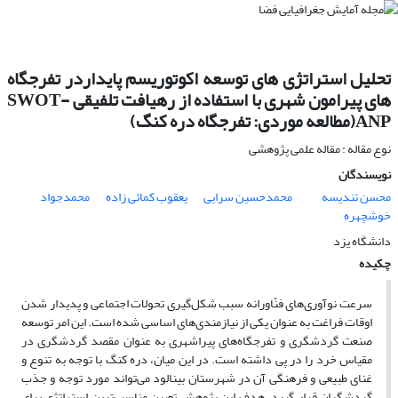
تحلیل استراتژی های توسعه اکوتوریسم پایداردر تفرجگاه
های پیرامون شهری با استفاده از رهیافت تلفیقی SWOT-
ANP(مطالعه موردی: تفرجگاه دره کنگ)
نوع مقاله : مقاله علمی پژوهشی
نویسندگان
محسن تندیسه
محمدحسین سرایی
یعقوب کمائی زاده
محمدجواد
خوشچهره
دانشگاه یزد
چکیده
سرعت نوآوری‌های فنّاورانه سبب شکل‌گیری تحولات اجتماعی و پدیدار شدن
اوقات فراغت به عنوان یکی از نیازمندی‌های اساسی شده است. این امر توسعه
صنعت گردشگری و تفرجگاه‌های پیراشهری به عنوان مقصد گردشگری در
مقیاس خرد را در پی داشته است. در این میان، دره کنگ با توجه به تنوع و
غنای طبیعی و فرهنگی آن در شهرستان بینالود می‌تواند مورد توجه و جذب
گردشگران قرار گیرد. هدف این پژوهش تعیین مناسب‌ترین استراتژی برای