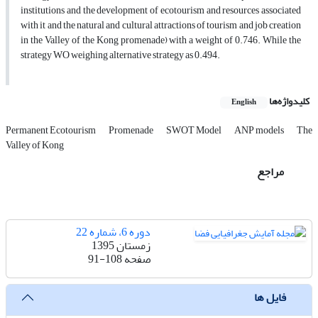
institutions and the development of ecotourism and resources associated
with it and the natural and cultural attractions of tourism and job creation
in the Valley of the Kong promenade) with a weight of 0.746. While the
strategy WO weighing alternative strategy as 0.494.
کلیدواژه‌ها
English
Permanent Ecotourism
Promenade
SWOT Model
ANP models
The
Valley of Kong
مراجع
دوره 6، شماره 22
زمستان 1395
صفحه
91-108
فایل ها