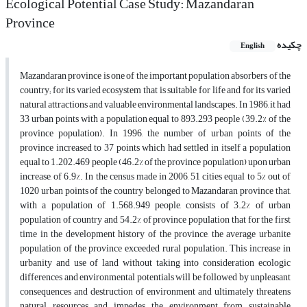
Ecological Potential Case Study: Mazandaran
Province
چکیده
English
Mazandaran province is one of the important population absorbers of the
country; for its varied ecosystem that is suitable for life and for its varied
natural attractions and valuable environmental landscapes. In 1986, it had
33 urban points with a population equal to 893.293 people (39.2% of the
province population). In 1996, the number of urban points of the
province increased to 37 points which had settled in itself a population
equal to 1.202.469 people (46.2% of the province population) upon urban
increase, of 6.9%. In the census made in 2006, 51 cities equal to 5% out of
1020 urban points of the country belonged to Mazandaran province that,
with a population of 1.568.949 people, consists of 3.2% of urban
population of country and 54.2% of province population that for the first
time in the development history of the province, the average urbanite
population of the province exceeded rural population. This increase in
urbanity and use of land without taking into consideration ecologic
differences and environmental potentials will be followed by unpleasant
consequences and destruction of environment and ultimately threatens
natural resources and impedes the environment from sustainable