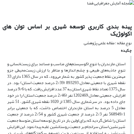
پهنه بندی کاربری توسعه شهری بر اساس توان های
اکولو‍ژیک
نوع مقاله : مقاله علمی پژوهشی
چکیده
استان مازندران با تنوع اکوسیستم‌های مناسب و مساعد برای زیست‌انسانی و
تنوع جاذبه‌های طبیعی و چشم اندازها و مناظر با ارزش زیست‌محیطی جزو
مهمترین نقاط جمعیت پذیر کشور به شمار می‌رود، که در سال 1365 دارای 33
نقطه شهری با جمعیتی معادل 893293 (2/39 درصد جمعیت استان) بود. در
سال 1375 تعداد نقاط شهری استان به 37 عدد افزایش یافت، که با 9/6 درصد
افزایش، جمعیتی معادل 1202469 نفر (2/46 درصد جمعیت استان) را در خود
جای داده بود. در سرشماری سال 1385 از 1020 نقطه شهری کشور، 51 شهر
معادل 5 درصد به استان مازندران اختصاص داشت، که با جمعیتی برابر
568949/1 نفر 2/3 درصد از جمعیت شهری کشور و 2/54 درصد از جمعیت
استان را شامل گردید که برای اولین بار در تاریخ توسعه استان متوسط جمعیت
شهرنشین استان سرانجام بر جمعیت روستانشین غلبه پیدا نمود. این افزایش
شهرنشینی و استفاده از سرزمین جهت توسعه سکونتگاه‌های شهری در