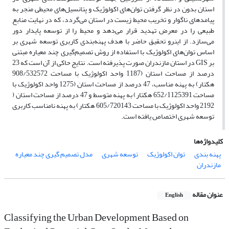
استان بدون در نظر گرفتن توان‌های اکولوژیک و پتانسیل‌های محیطی منجر به
پیامدهای ناگوار و تخریب محیط زیست در استان می‌گردد، که در نهایت منابع
طبیعی را در معرض تهدید قرار می‌دهد و محیط را از توسعه پایدار دور
می‌سازد. از اینرو تحقیق حاضر با هدف پهنه‌بندی کاربری توسعه شهری بر
اساس توان‌های اکولوژیک با استفاده از روش تصمیم‌گیری چند معیاره مبتنی
بر GIS در استان مازندران صورت پذیرفته است. نتایج حاکی از آن است که 23
درصد از مساحت استان (1187 واحد اکولوژیک با مساحت 908/532572
هکتار) به پهنه مناسب، 47 درصد از مساحت استان (1275 واحد اکولوژیک با
مساحت 652/1125391 هکتار) به پهنه متوسط و 47 درصد از مساحت استان (
2192 واحد اکولوژیک با مساحت 605/720143 هکتار) به پهنه نامناسب کاربری
توسعه شهری اختصاص یافته است.
کلیدواژه‌ها
پهنه بندی
توان اکولوژیک
توسعه شهری
مدل تصمیم گیری چند معیاره
مازندران
عنوان مقاله
English
Classifying the Urban Development Based on