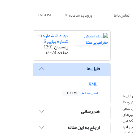
تماس با ما
ورود به سامانه
ENGLISH
دوره 2، شماره 6 -
شماره پیاپی 6
زمستان 1391
صفحه
57-74
فایل ها
XML
اصل مقاله
1.71 M
مان با
ش پیدا
مل سعی
هم رسانی
سیرهای
رسد که این
ارجاع به این مقاله
ی آنها