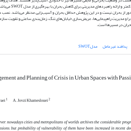
، شش و هشت در وضعیت بحرانی و مابقی مسیرها نیز تا حدودی آسیب‌پذیر هستند. هدف پژو
در این مقاله معرفی مسیرهای جدید راهپیمایی با آسیب‌پذیری کمتر و ارائه راهبر
ور از بحران نیست و در این پژوهش حداقل بحران و آسیب‌زایی مدنظر می‌باشد. نصب د
را و مدیریت راهپیمایی‌ها، عریض‌سازی خیابان‌های تنگ، زمان‌بندی ساعتی و تقویت سازم
بحران در مسیرها است
.
پدافند غیرعامل
مدلSWOT
ement and Planning of Crisis in Urban Spaces with Pa
1
2
vaei
A. Jovzi Khameslouei
er, nowadays cities and metropolitans of worlds archives the considerable progr
sions; but probability of vulnerability of them have been increased in recent dec