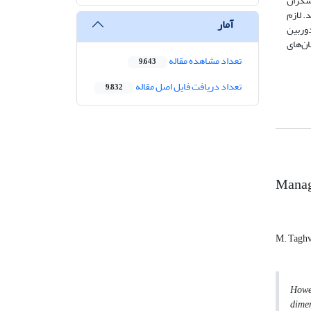
هشگران
دهای مدیریتی برای کاهش بحران با بهره‌گیری از مدل SWOT می‌باشد. لازم
آمار
وربین
ان‌های
تعداد مشاهده مقاله
9,643
تعداد دریافت فایل اصل مقاله
9,832
Manag
M. Tagh
Howev
dimen