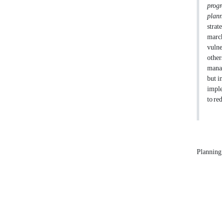
progr
plann
strat
march
vulne
other
manag
but i
imple
to re
Plannin