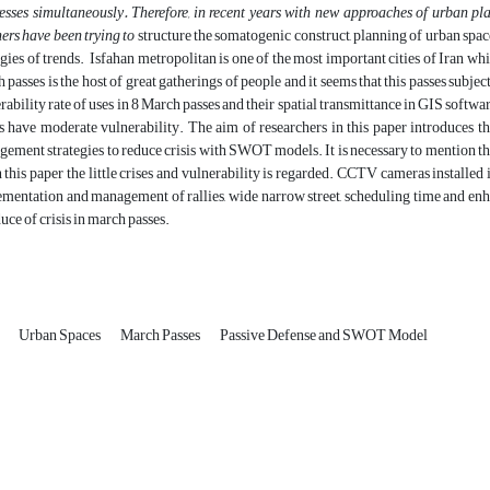
esses simultaneously. Therefore, in recent years with new approaches of urban p
ers have been trying to
structure the somatogenic construct, planning of urban spac
egies of trends. Isfahan metropolitan is one of the most important cities of Iran wh
 passes is the host of great gatherings of people and it seems that this passes subje
rability rate of uses in 8 March passes and their spatial transmittance in GIS software
s have moderate vulnerability. The aim of researchers in this paper introduces th
ement strategies to reduce crisis with SWOT models. It is necessary to mention tha
n this paper the little crises and vulnerability is regarded. CCTV cameras installed
mentation and management of rallies, wide narrow street, scheduling time and enha
duce of crisis in march passes.
g
Urban Spaces
March Passes
Passive Defense and SWOT Model