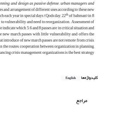
lanning and design as passive defense; urban managers and
es and arrangement of different uses according to these new
th
ich each year in special days (Qods day, 22
of bahman) in 8
ct to vulnerability and need to reorganization. Assessment of
 indicate which 5, 6 and 8 passes are in critical situation and
e new march passes with little vulnerability and offers the
t introduce of new march passes are not remote from crisis,
 in the routes, cooperation between organization in planning,
ncing crisis management organizations is the best strategy
کلیدواژه‌ها
English
مراجع