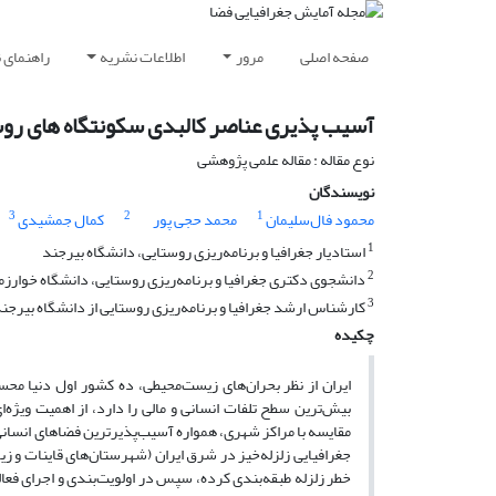
صفحه اصلی
مرور
اطلاعات نشریه
راهنمای 
آسیب پذیری عناصر کالبدی سکونتگاه های روست
نوع مقاله : مقاله علمی پژوهشی
نویسندگان
3
2
1
محمود فال‌سلیمان
محمد حجی پور
کمال جمشیدی
1
استادیار جغرافیا و برنامه‌ریزی روستایی، دانشگاه بیرجند
2
دانشجوی دکتری جغرافیا و برنامه‌ریزی روستایی، دانشگاه خوارزم
3
کارشناس ارشد جغرافیا و برنامه‌ریزی روستایی از دانشگاه بیرجن
چکیده
ایران از نظر بحران‌های زیست‌محیطی، ده کشور اول دنیا محسو
بیش‌ترین سطح تلفات انسانی و مالی را دارد، از اهمیت ویژه
مقایسه با مراکز شهری، همواره آسیب‌پذیرترین فضاهای انسانی
جغرافیایی زلزله‌خیز در شرق ایران (شهرستان‌های قاینات و زی
خطر زلزله طبقه‌بندی کرده، سپس در اولویت‌بندی و اجرای فعالی