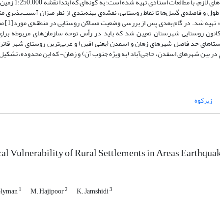
رویکردی کاربردی و با روشی اکتشافی نوشته شده است. داده‌های لازم، 
ود به محیطِ GIS، با توجه به روند، طول و فاصله‌ی گسل‌ها تا نقاط روستایی، نقشه‌ی پهنه‌بندی از نظر میزان آسیب‌پذیری 
خطر زلزله در سه طبقه‌ی «بسیار پرخطر»، «پر خ
ند به‌سازی آن، فضاهای روستایی اولویت‌دار از میان 357 کانون روستایی شهرستان تعیین شد که باید در رأس توجه سازمان‌های مربوطه ب
روستاهای حد فاصل شهرهای زهان و اسفدن (یعنی افین) و غربی‌ترین روستای شهر قائن 
در بین شهرهای اسفدن، حاجی‌‌آباد (به ویژه جنوب آن) و زهان- که این محدوده، تشکیل
زیرکوه
al Vulnerability of Rural Settlements in Areas Earthqua
1
2
3
olyman
M. Hajipoor
K. Jamshidi