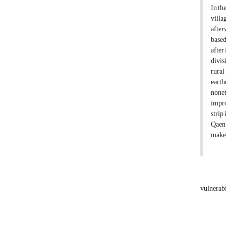
In th
villa
after
based
after
divis
rural
earth
nonet
impro
strip
Qaen 
make 
vulnerab