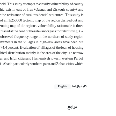
world. This study attempts to classify vulnerability of county
phic axis in east of Iran (Qaenat and Zirkouh county), and
he resistance of rural residential structures. This study is
 of all 1:250000 tectonic map of the region derived out, and
, zoning map of the region's vulnerability ratio made in three
placed at the head of the relevant organs for retrofitting 357
he observed frequency range in the northern of study region
ovements in the villages in high-risk areas have been, but
74.4 percent. Evaluation of villages of the loan of housing
al distribution, mainly in the area of the city is a narrow
ohan and Isfdn cities and Hashemiyeh town in western Part of
aji-Abad (particularly southern part) and Zohan cities, which
کلیدواژه‌ها
English
مراجع