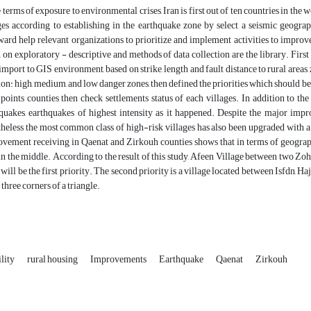
e terms of exposure to environmental crises, Iran is first out of ten countries in the 
ges according to establishing in the earthquake zone by select a seismic geogra
ward help relevant organizations to prioritize and implement activities to improve t
 on exploratory - descriptive and methods of data collection are the library. First
 import to GIS environment, based on strike, length and fault distance to rural areas
ion: high, medium, and low danger zones, then defined the priorities which should be 
 points counties then check settlements status of each villages. In addition to t
quakes, earthquakes of highest intensity as it happened. Despite the major impr
heless the most common class of high-risk villages has also been upgraded with a 
vement receiving in Qaenat and Zirkouh counties shows that in terms of geographic
 in the middle. According to the result of this study, Afeen Village between two Z
will be the first priority. The second priority is a village located between Isfdn, H
three corners of a triangle.
ility
rural housing
Improvements
Earthquake
Qaenat
Zirkouh