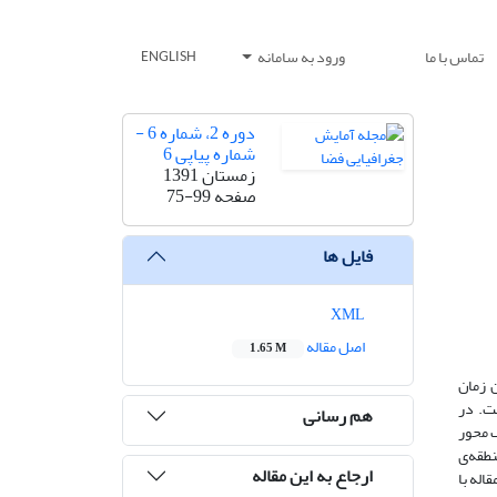
تماس با ما
ورود به سامانه
ENGLISH
دوره 2، شماره 6 -
شماره پیاپی 6
زمستان 1391
صفحه
75-99
فایل ها
XML
اصل مقاله
1.65 M
ن زمان
ست. در
هم رسانی
ک محور
نطقه‌ی
ارجاع به این مقاله
اله با