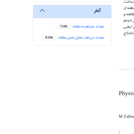
با مطالعات اسنادی تهیه شده است؛ به گونه‌ای که ابتدا نقشه 1:250.000 زمین‌ساخت
منطقه از
آمار
طر» و «خطرناک» تهیه شد. در گام بعدی پس از بررسی وضعیت مساکن روستایی در منطقه‌ی مورد[1] مطالعه و
رای انجام
تعداد مشاهده مقاله
(یعنی
7,590
 اضلاع
تعداد دریافت فایل اصل مقاله
8,346
Physic
M. Falls