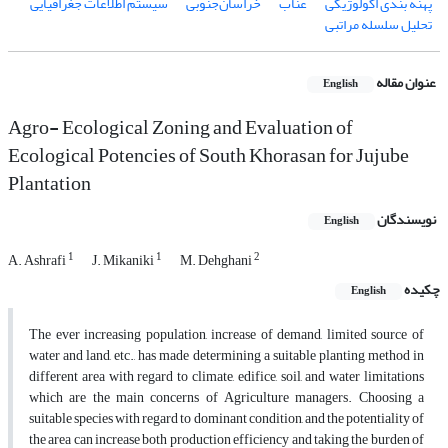
پهنه بندی اکولوژیکی
عناب
خراسان‌جنوبی
سیستم‌ اطلاعات ‌جغرافیایی
تحلیل سلسله‌ مراتبی
عنوان مقاله
English
Agro- Ecological Zoning and Evaluation of
Ecological Potencies of South Khorasan for Jujube
Plantation
نویسندگان
English
1
1
2
A. Ashrafi
J. Mikaniki
M. Dehghani
چکیده
English
The ever increasing population, increase of demand, limited source of
water and land, etc., has made determining a suitable planting method in
different area with regard to climate, edifice, soil, and water limitations
which are the main concerns of Agriculture managers. Choosing a
suitable species with regard to dominant condition, and the potentiality of
the area can increase both production efficiency and taking the burden of