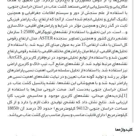
مکان‌یابی و پتانسیل‌یابی اراضی مستعد کشت عناب در استان خراسان جنوبی،
با استفاده از علم سنجش از دور و سیستم اطلاعات جغرافیایی و همچنین
تکنیک آماری و تحلیلی انجام شده است. ازآنجا که ارتفاع، یک پارامتر فیزیکی
ثابت در گذر زمان و همچنین مؤثر در شرایط و پارامترهای اقلیمی، خاک‌سازی
و... است، در این تحقیق با استفاده از نقشه‌های توپوگرافی 1:25000 سازمان
نقشه‌برداری کشور و همچنین تصاویر سنجنده ASTER، مدل ارتفاع رقومی
کل استان با دقت ارتفاعی 15 متر به ‌عنوان مبنای کار تهیه شد. با استفاده از
تحلیل‌های اقلیمی، ارتباط میان پارامترهای مختلف اقلیمی با نقشه رقومی ارتفاع
تعیین شد و با استفاده از توابع تحلیلی موجود در نرم‌افزار کاربردی ArcGIS،
نقشه‌های مرتبط تولید شد. از نقشه‌های منابع آب، تیپ خاک و کاربری اراضی
نیز استفاده شد. با استفاده از تحلیل سلسله مراتبی، اهمیت نسبی پارامترهای
مؤثر بر رشد و تولید گونه عناب تعیین و در نهایت نقشه‌های اهمیت نسبی هر
پارامتر تهیه شد و با هم‌پوشانی این نقشه‌ها، نقشه‌ پتانسیل کشت عناب در
استان خراسان جنوبی به‌دست آمد. صحت خروجی مدل‌ها با استفاده از
[1]بازدیدهای میدانی، نقشه‌های کاربری موجود و محاسبه‌ی ضریب کاپا
ارزیابی شد. نتایج نشان داد که نقشه‌ی تولیدی دقت لازم را دارد و از کل
مساحت خراسان جنوبی (94112 کیلومترمربع) حدود 20 درصد آن (18850
کیلومترمربع) دارای قابلیت مناسب و بسیار مناسب برای کشت عناب می‌باشد.
کلیدواژه‌ها