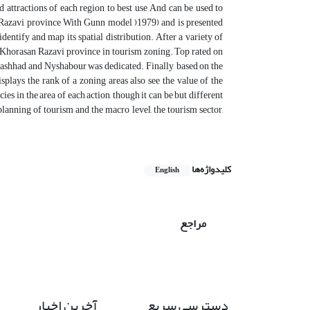
nd attractions of each region to best use And can be used to
Razavi province With Gunn model )1979) and is presented
dentify and map its spatial distribution. After a variety of
f Khorasan Razavi province in tourism zoning. Top rated on
, Mashhad and Nyshabour was dedicated. Finally, based on the
isplays the rank of a zoning areas also see the value of the
ies in the area of each action, though it can be but different
planning of tourism and the macro level, the tourism sector,
کلیدواژه‌ها
English
مراجع
دسترسی سریع
آخرین اخبار