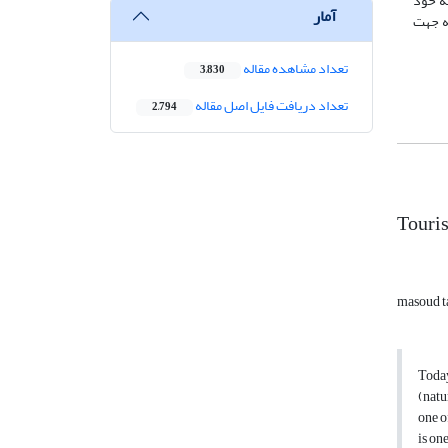
به خود
آمار
ها در پنج پهنه جهت
تعداد مشاهده مقاله
3,830
تعداد دریافت فایل اصل مقاله
2,794
Touri
masoud t
Today
(natu
one o
is on