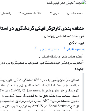
صفحه اصلی
مرور
اطلاعات نشریه
راهنمای 
منطقه بندی کارتوگرافیکی گردشگری در استا
نوع مقاله : مقاله علمی پژوهشی
نویسندگان
2
1
مسعود تقوایی
حسین آقاجانی
1
عضو هیات علمی دانشگاه اصفهان
2
معاونت پژوهشی جهاددانشگاهی-عضو هیات علمی گروه برنامه ر
چکیده
استان خراسان رضوی با حدود 456 
برنامه ریزی است.لذا لازم است با برنامه‏ریزی از ظرفیتها 
گردشگری خراسا
تحلیل سلسله مراتبی ((AHP استان خراسان
از تابعZonal Statistics در S