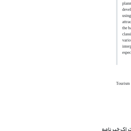
plann
devel
using
attra
the b
class
vario
inter
espec
Tourism
راک خبرنامه