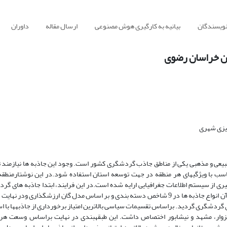
نویسندگان
بیانیه به کارگیری هوش مصنوعی
ارسال مقاله
داوران
ن خراسان رضوی
یزی شهری
نقطه گردشگری تاریخی، طبیعی و مذهبی یکی از مناطق جاذب گردشگری کشور است. وجود این جاذبه ها نیازمند
متناسب با ویژگیهای هر منطقه در جهت توسعه استان استفاده شود.در این نوشتارمنطقه
ن رضوی با توسعه مدل گان(1979) و بهره گیری از سیستم اطلاعات جغرافیایی ارایه شده است.در این فرایند، ابتدا جاذبه های
استان شناسایی و نقشه های توزیع فضایی آن تهیه شد.پس از آن انواع جاذبه ها در 9 شاخص دسته بندی و بر اساس مدل گان ارزشگذاری ودر 
 رضوی منطقه بندی گردشگری گردید. براساس تقسیمات سیاسی بالاترین امتیاز برخورداری از جاذبه‏ها با 
ArcGI به ترتیب شهرستان سبزوار، مشهد و نیشابور اختصاص داشت. این طبقه‏بندی در نهایت براساس وسعت ه