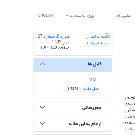
تماس با ما
ورود به سامانه
ENGLISH
دوره 8، شماره 27
بهار 1397
صفحه
129-142
فایل ها
XML
اصل مقاله
1.73 M
 توجه و
 بندی
هم رسانی
 گردشگری
نهایت با مدل
استفاده
ارجاع به این مقاله
ر یک از