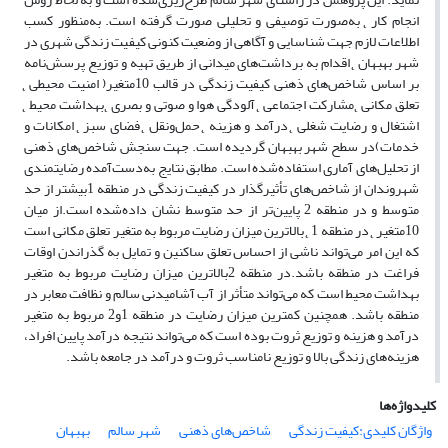
انجام کار ̨ به‌صورت توصیفی و تحلیلی صورت گرفته است. به‌منظور کسب
اطلاعات لازم جهت شناسایی و آگاهی از وضعیت کنونی کیفیت زندگی شهری در
شهر بهبهان ̨ اقدام به برداشت‌های میدانی از طریق تهیه و توزیع پرسش‌نامه
بر اساس شاخص‌های ذهنی کیفیت زندگی در قالب 10متغیر( امنیت محیطی ̨
تعلق مکانی ̨ مشارکت اجتماعی ̨ آلودگی هوا و صوتی و بصری ̨ بهداشت محیط ̨
اشتغال و رضایت شغلی ̨ درآمد و هزینه ̨ حمل‌ونقل ̨ فضای سبز ̨ امکانات و
خدمات)در سطح شهر بهبهان گردیده است. جهت سنجش شاخص‌های ذهنی
از تحلیل‌های آماری استفاده‌شده است. مطابق نتایج به‌دست‌آمده رضایتمندی
شهروندان از شاخص‌های تأثیرگذار در کیفیت زندگی در منطقه 1بیشتر از حد
متوسط و در منطقه 2 پایین‌تر از حد متوسط نشان داده‌شده است.از میان
10متغیر ̨ در منطقه 1 ̨ بالاترین میزان رضایت مربوط به متغیر تعلق مکانی است
که این امر می‌تواند ناشی از احساس تعلق ساکنین و تمایل به گذراندن اوقات
فراغت در منطقه ‌باشد.در منطقه 2بالاترین میزان رضایت مربوط به متغیر
بهداشت محیط است که می‌تواند متأثر از آب آشامیدنی سالم و نظافت معابر در
منطقه باشد. همچنین کمترین میزان رضایت در منطقه 1و2 مربوط به متغیر
درآمد و هزینه و توزیع ثروت بوده است که می‌تواند نتیجه درآمد پایین افراد،
هزینه‌های زندگی بالا و توزیع نامناسب ثروت و درآمد در جامعه باشد.
کلیدواژه‌ها
واژگان کلیدی:کیفیت زندگی
شاخص‌های ذهنی
شهر سالم
بهبهان