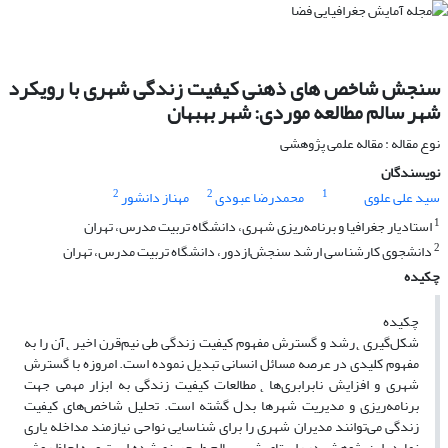
سنجش شاخص های ذهنی کیفیت زندگی شهری با رویکرد
شهر سالم مطالعه موردی: شهر بهبهان
نوع مقاله : مقاله علمی پژوهشی
نویسندگان
2
2
1
سید علی علوی
محمدرضا عبودی
مهناز دانشور
1
استادیار جغرافیا و برنامه‌ریزی شهری، دانشگاه تربیت مدرس، تهران
2
دانشجوی کارشناسی ارشد سنجش‌ازدور، دانشگاه تربیت مدرس، تهران
چکیده
چکیده
شکل‌گیری ̨ رشد و گسترش مفهوم کیفیت زندگی طی نیم‌قرن اخیر ̨ آن را به
مفهوم کلیدی در عرصه مسائل انسانی تبدیل نموده است. امروزه با گسترش
شهری و افزایش نابرابری‌ها ̨ مطالعات کیفیت زندگی به ابزار مهمی جهت
برنامه‌ریزی و مدیریت شهرها بدل گشته است. تحلیل شاخص‌های کیفیت
زندگی می‌توانند مدیران شهری را برای شناسایی نواحی نیازمند مداخله یاری
نماید. این پژوهش در راستای شهر سالم طرح‌ریزی‌شده است و به لحاظ روش