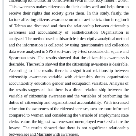
citizenship is the basis for collective survival in the risky modern world.
This awareness makes citizens to do their duties well and help them to
receive their rights that society gives them. In this study, firstly, the
factors affecting citizens' awareness on urban aestheticization in region 6
of Tehran are discussed, and then the relationship between citizenship
awareness and accountability of aestheticization Organization is
analyzed. The method used in this article is descriptive–analytical method
and the information is collected by using questionnaire and collection
data were analyzed in SPSS software by t-test, crosstabs, chi square and
Spearman tests. The results showed that the citizenship awareness is
desirable. The results showed that the citizenship awareness is desirable.
According to The results, there is a significant relationship between
citizenship awareness variable with citizenship duties, organization
accountability, education, gender and occupation variables. Analysis of
the results suggested that there is a direct relation ship between the
variable of citizenship awareness and the variables of performing the
duties of citizenship and organizational accountability. With increased
education, the awareness of the citizens increases; men are more informed
compared to women; and considering the variable of employment, state
clerks feature the highest awareness and unemployed workers feature the
lowest. The results showed that there is not significant relationship
between age and Marriage with awareness.