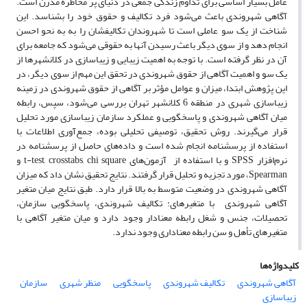
عامل بسیار اساسی برای تداوم زندگی جمعی در دنیای پر مخاطره مدرن است.
آگاهی شهروندی باعث می‌شود فرد تکالیف و حقوق خود را بشناسد. این
شناخت از یک سو عاملی است تا شهروندان تکالیفشان را به به نحو احسن
انجام دهد و از سوی دیگر باعث رسیدن آنها به حقوقی می‌شود که جامعه برای
آن در نظر گرفته است. با توجه به اهمیت زیبایی و زیباسازی در کلانشهرها از
یک سو و اهمیت آگاهی از حقوق شهروندی در تحقق این مهم از سوی دیگر، در
این پژوهش ابتدا، میزان و عوامل مؤثر بر آگاهی از حقوق شهروندی در زمینه
زیباسازی شهری در منطقه 6 کلانشهر تهران بررسی می‌شود، سپس، رابطه
میان آگاهی شهروندی و پاسخگویی و عملکرد سازمان زیباسازی مورد تحلیل
قرار می‌گیرند. روش تحقیق، توصیفی تحلیلی بوده، جمع‌آوری اطلاعات با
استفاده از پرسشنامه انجام شده است و داده‌های حاصل از پرسشنامه در
نرم‌افزار SPSS و با استفاده از آزمون‌های t-test, crosstabs, chi square و
Spearman، مورد تجزیه و تحلیل قرار گرفتند. نتایج تحقیق نشان داد که میزان
آگاهی شهروندی در وضعیت متوسط به بالا قرار دارد. طبق نتایج میان متغیر
آگاهی شهروندی با متغیرهای: تکالیف شهروندی، پاسخگویی سازمان،
تحصیلات، جنس و شغل رابطه معنادار وجود دارد و میان متغیر آگاهی با
متغیرهای تأهل و سن رابطه معناداری وجود ندارد.
کلیدواژه‌ها
آگاهی شهروندی
تکالیف شهروندی
پاسخگویی
منظر شهری
سازمان
زیباسازی