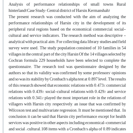
Analysis of performance relationships of small towns Rural
hinterland(Case Study: Central district of Harsin, Kermanshah)
The present research was conducted with the aim of analyzing the
performance relationships of Harsin city in the development of its
peripheral rural regions based on the economical, commercial, social-
cultural and service indicators. The research method was descriptive -
analytical with practical aim. For collecting data, library studies and field
survey were used. The study population consisted of 10 families in 54
villages in the central part of the city Harsin Of the 14 villages selected by
Cochran formula 229 households have been selected to complete the
questionnaire. The research tool was questionnaire designed by the
authors, so that its validity was confirmed by some professors' opinions
and so was its stability by Cronbach's alpha test at 0.897 level. The results
of this research showed that economic relations with 0.473%, commercial
relations with 0.439%, social-cultural relations with 0.429% and service
relations with 0.341% played the most important role in the relations of
villagers with Harsin city, respectively, an issue that was confirmed by
Wilcoxon test and multivariate regression. It must be mentioned that,. In
conclusion, it can be said that Harsin city performance, except for health
services, was positive in other aspects including economical-commercial
and social – cultural.108 items with a Cronbach's alpha of 0.89 indicates