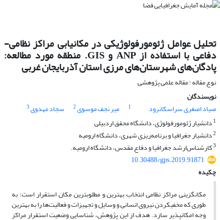
تحلیل عوامل ژئومورفولوژیکی در مکانیابی مراکز نظامی-
دفاعی با استفاده از ANP و GIS. منطقه مورد مطالعه:
پادگان‌های شهرستان‌های مرزی استان آذربایجان غربی
نوع مقاله : مقاله علمی پژوهشی
نویسندگان
3
2
1
صیاد اصغری سراسکانرود
میر نجف موسوی
سجاد مهدوی
1
دانشیار ژئومورفولوژی، دانشگاه محقق اردبیلی
2
دانشیار جغرافیا و برنامه‌ریزی شهری، دانشگاه ارومیه
3
کارشناس‌ارشد جغرافیا و دفاع مقدس، دانشگاه ارومیه.
10.30488/gps.2019.91871
چکیده
مکان­گزینی مراکز نظامی انتخاب بهترین و مطلوب­ترین مکان استقرار است؛ به
طوری که مخفی­کردن نیروی انسانی و وسایل و تجهیزات و فعالیت‌ها را به بهترین
وجه امکان­پذیر سازد. هدف از این پژوهش، شناسایی وضعیت استقرار مراکز