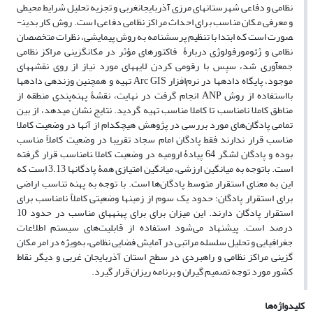
نظامی و دفاعی شهرستان­های مرزی آذربایجان­غربی و تجزیه تحلیل شرایط محیطی
و معرفی مکان مناسب برای احداث مراکز نظامی دفاعی است. روش کار بدین­
صورت است که ابتدا با تنظیم پرسش­نامه به روش پیمایشی، نظرات متخصصان
نظامی و ژئومورفولوژی دربارۀ فاکتورهای مؤثر در مکان­گزینی مراکز نظامی
جمع­آوری شد، سپس با رقومی کردن لایه­های مورد نیاز از روی نقشه­های
موجود، پایگاه داده­ها در نرم‌افزار Arc GIS تهیه و همچنین وزن­دهی داده­ها
بااستفاده از روش ANP انجام گرفت در نهایت، نقشۀ پهنه‌پندی منطقه از
مناطق کاملا نامناسب تا کاملا مناسب تهیه گردید. نتایج نشان می­دهد، از بین
تمامی پادگان‌های مورد بررسی در پژوهش هیچ­کدام از آنها در وضعیت کاملا
مناسب قرار ندارند فقط پادگان امام سجاد تقریبا در وضعیت کاملاً مناسب
بوده و پادگان لشگر 64 پیادۀ ارومیه در وضعیت کاملا ًنامناسب قرار گرفته
است. باتوجه به میانگین ارزشی، میانگین امتیازی همۀ پادگان­ها 3.13 است که
این به معنای استقرار متوسط پادگان‌ها است. با توجه به پهنه­ تناسب اراضی
برای استقرار پادگان؛ حدود یک سوم از زمین­ها وضعیتی کاملاً نامناسب برای
استقرار پادگان دارند. این میزان برای برای پهنه­های مناسب در حدود 10
درصد است. پیشنهاد می‌شود استفاده از قابلیت‌های سیستم اطلاعات
جغرافیایی و تحلیل سلسله مراتبی در آمایش فضایی نظامی، به‌ویژه در امر مکان
گزینی مراکز نظامی و راهبردی در سطح استان آذربایجان غربی و دیگر نقاط
کشور مورد توجه تصمیم گیران و برنامه ریزان قرار گیرد.
کلیدواژه‌ها