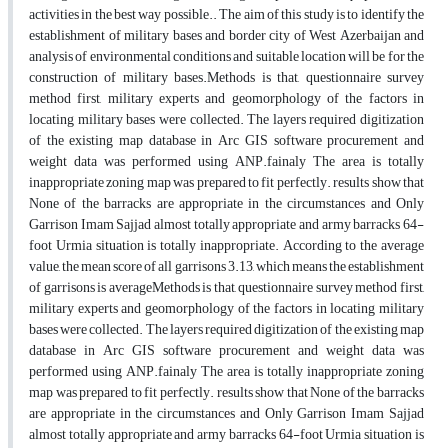
activities in the best way possible.. The aim of this study is to identify the
establishment of military bases and border city of West Azerbaijan and
analysis of environmental conditions and suitable location will be for the
construction of military bases.Methods is that, questionnaire survey
method first, military experts and geomorphology of the factors in
locating military bases were collected. The layers required digitization
of the existing map database in Arc GIS software procurement and
weight data was performed using ANP.fainaly The area is totally
inappropriate zoning map was prepared to fit perfectly. results show that
None of the barracks are appropriate in the circumstances and Only
Garrison Imam Sajjad almost totally appropriate and army barracks 64-
foot Urmia situation is totally inappropriate. According to the average
value, the mean score of all garrisons 3.13, which means the establishment
of garrisons is averageMethods is that, questionnaire survey method first,
military experts and geomorphology of the factors in locating military
bases were collected. The layers required digitization of the existing map
database in Arc GIS software procurement and weight data was
performed using ANP.fainaly The area is totally inappropriate zoning
map was prepared to fit perfectly. results show that None of the barracks
are appropriate in the circumstances and Only Garrison Imam Sajjad
almost totally appropriate and army barracks 64-foot Urmia situation is