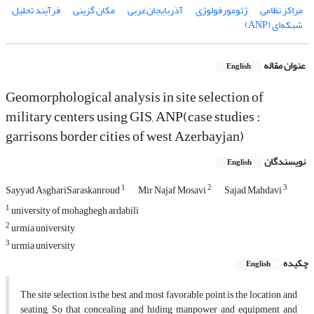
مراکز نظامی
ژئومورفولوژی
آذربایجان‌غربی
مکان گزینی
فرآیند تحلیل
شبکه‌ای (ANP)
عنوان مقاله
English
Geomorphological analysis in site selection of
military centers using GIS, ANP(case studies :
garrisons border cities of west Azerbayjan)
نویسندگان
English
1
2
3
Sayyad AsghariSaraskanroud
Mir Najaf Mosavi
Sajad Mahdavi
1
university of mohaghegh ardabili
2
urmia university
3
urmia university
چکیده
English
The site selection is the best and most favorable point is the location and
seating, So that concealing and hiding manpower and equipment and