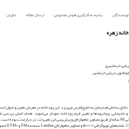
نویسندگان
بیانیه به کارگیری هوش مصنوعی
ارسال مقاله
داوران
خانه زهره
ریایی خرمشهری
م و فنون دریایی خرمشهر
لتای ساحلی هندیجان به خلیج‌فارس می‌ریزد. این رودخانه‌ در معرض تغییر و تحول است
جابه­جایی پیچان­رود­ها و تغییر فرم رودخانه نمودار می‌شوند. هدف اصلی بررسی تغ
هندسی رودخانه زهره در محدودۀ پیچان­رودی در یک دورۀ زمانی 60 ساله از طریق تصاویر ماهواره‌ای و پیش‌بینی این تغییرات، در درازمدت بوده ا
پژوهش با استفاده از نرم­افزار GIS، عکس‌های هوایی سال 1334،