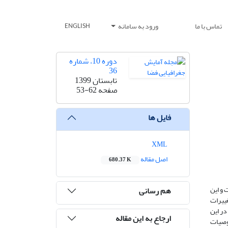
تماس با ما
ورود به سامانه
ENGLISH
دوره 10، شماره
36
تابستان 1399
صفحه
53-62
فایل ها
XML
اصل مقاله
680.37 K
 و این
هم رسانی
ییرات
ست. در این
ارجاع به این مقاله
 نقشه‌های توپوگرافی ۵۰۰۰۰/۱ و تصاویر ماهواره‌ای Landsat سنجنده TM و +ETM خصوصیات