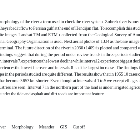
rphology of the river, a term used to check the river system. Zohreh river is one 
heyrabad it flow to Persian gulf at the end of Hendijan flat. To accomplish this stu
lite images, Landsat TM and ETM + collected from the Geological Survey of Amer
nal Geography Organization is used. Next, aerial photos of 1334 as the base image 
terminal. The future direction of the river in 2030 (1409) is plotted and compared w
indings suggest that during the period under review trends in three periods studied 
h, intervals 7, experiences the lowest decline while interval 2 experience biggest decli
periences the lowest increase and intervals 8, had the largest increase. The findings 
es in the periods studied are quite different. The results show that in 1955 10 cases
 has become 3,653 km shorter. Even though at intervals of 1 to 5 we except villages a
ustries are seen. Interval 7 in the northern part of the land is under irrigated agricu
 under the tide, and asphalt and dirt roads are important feature.
iver
Morphology
Meander
GIS
Cut off