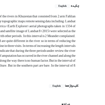
چکیده
English
of the rivers in Khuzestan that consisted from 2 arm Fahlian
dy topographic maps, remote sensing data, including: Landsat
ica (Earth Explorer), aerial photographs taken in 1334 of
and satellite image of Landsat 8 (2015) were selected as the
ith other periods. In this interval is 2 Meander complained.
are quite different in the river, so in terms of reducing the
ne in three visits. In terms of increasing the length, intervals
indicate that during the three periods under review, the river
 of amputation has occurred in the river channel and along the
long the way, there is no human factor; But in the interval of
lture. But in the southern part are bare. In the interval of 8,
کلیدواژه‌ها
English
مراجع