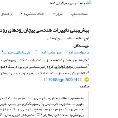
صفحه اصلی
مرور
اطلاعات نشریه
راهنمای 
پیش‌بینی تغییرات هندسی پیچان‌رودهای رود
نوع مقاله : مقاله علمی پژوهشی
نویسندگان
3
2
1
مریم احمدزاده
هیوا علمی زاده
علی دادالهی سهراب
1
کارشناس‌ارشد، رشته محیط زیست دریا، دانشگاه علوم و فنون د
2
استادیار ژئومورفولوژی، گروه زمین‌شناسی دریایی، دانشگاه علو
3
دانشیار، گروه محیط زیست، دانشگاه علوم و فنون دریایی خرمشهر
10.30488/gps.2020.91911
چکیده
منطقۀ موردمطالعه بخش پیچان­رودی رودخانۀ زهره است که در د
تغییرات به‌صورت فرسایش یا رسوب‌گذاری در بستر، تغییر و 