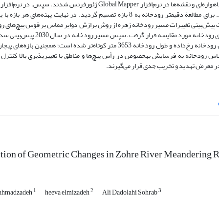
پیش‌پردازش و پردازش بر روی تصاویر ماهواره‌ای اعمال شد. برای مطالعۀ دقیق­تر رودخانه به 8 بازه تقسیم گردید. در نهایت پهنه‌های ه
ش‌بینی تغییرات مسیر رودخانه زهره از روش برازش دوایر مماس بر قوس پیچ‌های رو
استفاده‌شده­ و تغییرات به وجود آمده با توجه به شکل و الگوی رودخانه مورد مقایسه قرار گرفت، سپس
نشان داده که از سال 1955 تاکنون 10 مورد قطع‌شدگی کانال رودخانه رخ‌داده و طول رودخانه 3653 متر کوتاه‌تر شده است؛ همچنین با
حساس رودخانه به فرسایش به­خصوص در رأس پیچ‌ها و مناطق با تغییرپذیری بالا کنترل
در معرض تهدید و تخریب جدی قرار می‌گیرند.
ction of Geometric Changes in Zohre River Meandering 
1
2
3
ahmadzadeh
heeva elmizadeh
Ali Dadolahi Sohrab