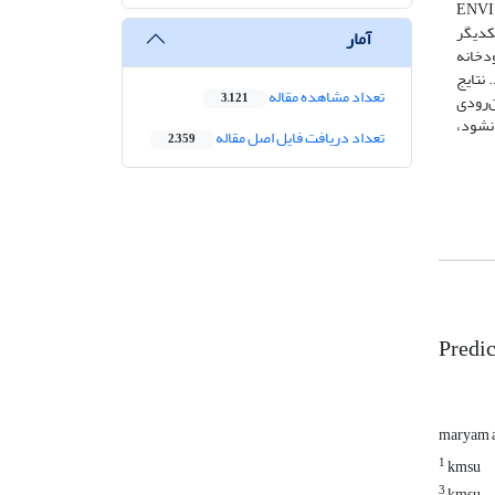
مورفولوژیکی رودخانه مورد بررسی قرارگرفته است. تصاویر ماهواره‌ای و نقشه‌ها در نرم‌افزار Global Mapper ژئورفرنس شدند، سپس، در نرم‌افزار ENVI
ر بازه با یکدیگر
آمار
دخانه
 مسیر رودخانه در سال 2030 پیش‌بینی شد. نتایج
تعداد مشاهده مقاله
زه‌های پیچان‌رودی
3,121
 نشود،
تعداد دریافت فایل اصل مقاله
2,359
Predi
maryam 
1
kmsu
3
kmsu