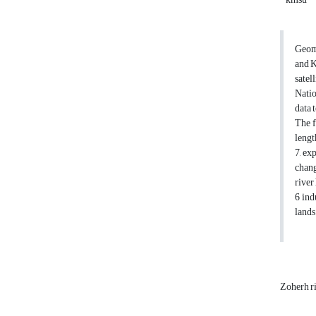
Geomo
and K
satel
Natio
data 
The f
lengt
7, ex
chang
river
6 ind
lands
Zoherh r