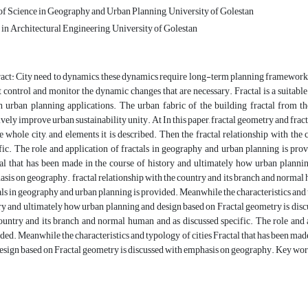
of Science in Geography and Urban Planning, University of Golestan
in Architectural Engineering, University of Golestan
act: City need to dynamics, these dynamics require long-term planning frameworks 
t control and monitor the dynamic changes that are necessary. Fractal is a suitabl
 urban planning applications. The urban fabric of the building fractal from the
ively improve urban sustainability unity. At In this paper, fractal geometry and frac
e whole city, and elements it is described. Then the fractal relationship with th
fic. The role and application of fractals in geography and urban planning is prov
al that has been made in the course of history and ultimately how urban planni
sis on geography. fractal relationship with the country and its branch and normal 
als in geography and urban planning is provided. Meanwhile the characteristics and t
ry and ultimately how urban planning and design based on Fractal geometry is disc
ountry and its branch and normal human and as discussed specific. The role and 
ded. Meanwhile the characteristics and typology of cities Fractal that has been mad
esign based on Fractal geometry is discussed with emphasis on geography. Key words