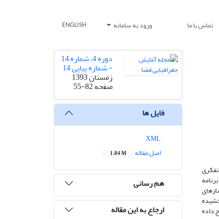
تماس با ما
ورود به سامانه
ENGLISH
دوره 4، شماره 14
- شماره پیاپی 14
زمستان 1393
صفحه
55-82
فایل ها
XML
اصل مقاله
1.84 M
 تفکری
برنامه
هم رسانی
ازهای
بخشیده
ارجاع به این مقاله
ح داده