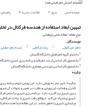
صفحه اصلی
مرور
اطلاعات نشریه
راهنمای 
تبیین ابعاد استفاده از هندسه فرکتال در تحلی
نوع مقاله : مقاله علمی پژوهشی
نویسندگان
3
2
1
جعفر میرکتولی
رضا بارگاهی
سیده زهرا عقیلی
1
دانشیار گروه جغرافیای دانشگاه گلستان
2
دانشجوی کارشناسی ارشد جغرافیا و برنامه ریزی شهری دانشگاه
3
دانشجوی کارشناسی مهندسی معماری دانشگاه گلستان
چکیده
چکیده: شهر نیاز به پویایی دارد، این پویایی لزوم برنامه ری
کنترل و هدایت این پویایی و نظارت بر تغییر و تحولات آن ض
ریزی شهری نیز کاربرد دارد. برنامه ریزی شهری براساس فرک
شهری پیشنهاد می کند. درواقع بافت شهری با ساخت فرکتالی میت
و پایداری شهری را تحقق بخشد. در این مقاله ابتدا هندسه فرک