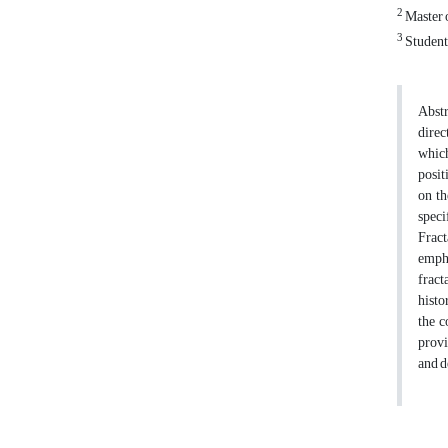
2
Master 
3
Student 
Abstr
direc
which
posit
on th
speci
Fract
empha
fract
histo
the c
provi
and d