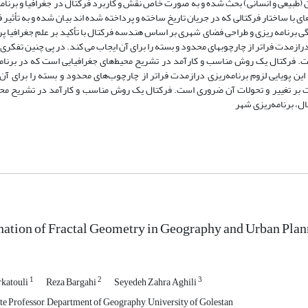
 آن (طبیعی و انسانی) بحث شده و به صورت خاص نقش و کاربرد فرکتال در جغرافیا و برنام
ی با ساختار فرکتالی که در جریان تاریخ ساخته و پرداخته شده اند بیان شده و به تأثیر 
گی برنامه ریزی و طراحی فضای شهری بر اساس هندسه فرکتال با تأکید بر علم جغرافیا پ
ی درازمدت فراتر از چارچوبهای محدود و بسته را برای آن ایجاب می کند. در پی چنین تفکری
ست. فرکتال یک روش مناسب و کارآمد در تشریح محیط‌های جغرافیایی است که در برنامه
 این پویایی لزوم برنامه‌ریزی درازمدت فراتر از چارچوب‌های محدود و بسته را برای آن
ارت بر تغییر و تحولات آن ضروری است. فرکتال یک روش مناسب و کارآمد در تشریح محی
ل، برنامه‌ریزی شهر
ation of Fractal Geometry in Geography and Urban Pla
1
2
3
rkatouli
Reza Bargahi
Seyedeh Zahra Aghili
te Professor, Department of Geography, University of Golestan