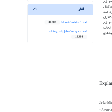
ه ریزی
فرکتال
آمار
رداخته
 کنترل
تعداد مشاهده مقاله
‌ریزی
30,803
 ایجاب
تعداد دریافت فایل اصل مقاله
ط‌های
13,394
Explan
Ja'far Mi
1
Associa