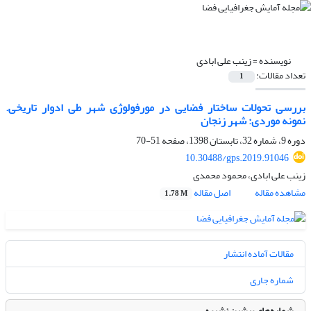
نویسنده =
زینب علی ابادی
تعداد مقالات:
1
بررسی تحولات ساختار فضایی در مورفولوژی شهر طی ادوار تاریخی.
نمونه موردی: شهر زنجان
دوره 9، شماره 32، تابستان 1398، صفحه
51-70
10.30488/gps.2019.91046
زینب علی ابادی، محمود محمدی
مشاهده مقاله
اصل مقاله
1.78 M
مقالات آماده انتشار
شماره جاری
شماره‌های پیشین نشریه