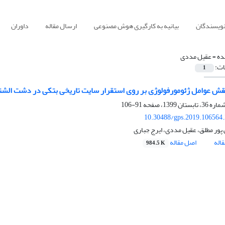
نویسندگان
بیانیه به کارگیری هوش مصنوعی
ارسال مقاله
داوران
ده =
عقیل مددی
ات:
1
ش عوامل ژئومورفولوژی بر روی استقرار سایت‌ تاریخی بتکی در دشت الشت
91-106
10.30488/gps.2019.106564
 پور مطلق، عقیل مددی، ایرج جباری
اله
اصل مقاله
984.5 K