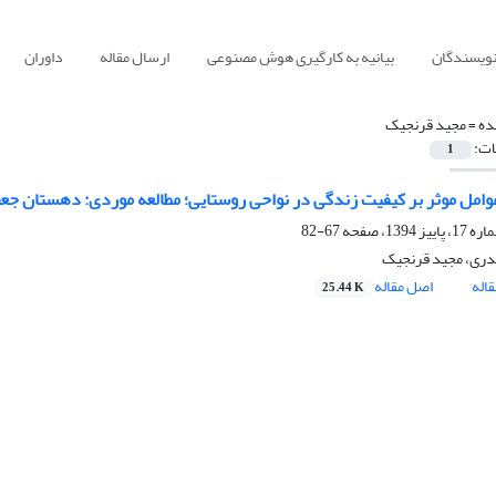
نویسندگان
بیانیه به کارگیری هوش مصنوعی
ارسال مقاله
داوران
ده =
مجید قرنجیک
ات:
1
امل موثر بر کیفیت زندگی در نواحی روستایی؛ مطالعه‌ موردی: دهستان ج
67-82
دری، مجید قرنجیک
اله
اصل مقاله
25.44 K