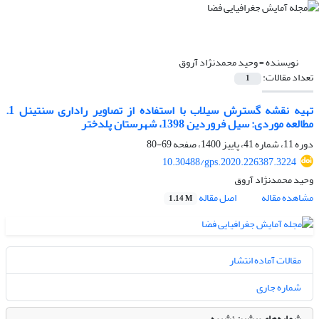
نویسنده =
وحید محمدنژاد آروق
تعداد مقالات:
1
تهیه نقشه گسترش سیلاب با استفاده از تصاویر راداری سنتینل 1.
مطالعه موردی: سیل فروردین 1398، شهرستان پلدختر
دوره 11، شماره 41، پاییز 1400، صفحه
69-80
10.30488/gps.2020.226387.3224
وحید محمدنژاد آروق
مشاهده مقاله
اصل مقاله
1.14 M
مقالات آماده انتشار
شماره جاری
شماره‌های پیشین نشریه