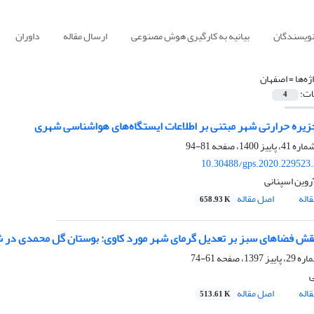
نویسندگان
بیانیه به کارگیری هوش مصنوعی
ارسال مقاله
داوران
ژه‌ها =
اصفهان
ات:
4
یره حرارتی شهر مبتنی بر اطلاعات ایستگاه‌های هواشناسی شهری
81-94
10.30488/gps.2020.229523
روین اسپنانی
اله
اصل مقاله
658.93 K
ش فضاهای سبز بر تعدیل گرمای شهر مورد کاوی: بوستان گل محمدی در ش
61-74
ی
اله
اصل مقاله
513.61 K