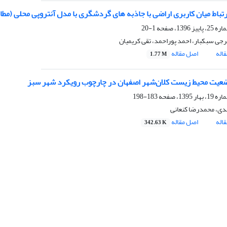
تباط میان کاربری اراضی با جاذبه های گردشگری با مدل آنتروپی محلی (مطا
1-20
جی سبکبار، احمد پوراحمد، تقی کریمیان
اله
اصل مقاله
1.77 M
عیت محیط زیست کلان‌شهر اصفهان در چارچوب رویکرد شهر سبز
183-198
ی، محمدرضا کنعانی
اله
اصل مقاله
342.63 K