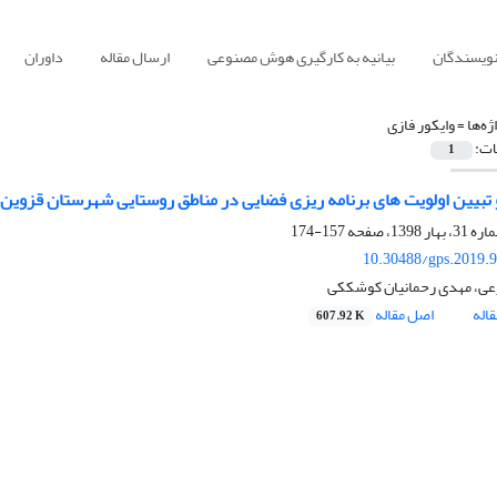
نویسندگان
بیانیه به کارگیری هوش مصنوعی
ارسال مقاله
داوران
ژه‌ها =
وایکور فازی
ات:
1
تبیین اولویت های برنامه ریزی فضایی در مناطق روستایی شهرستان قزوین
157-174
10.30488/gps.2019.
عی، مهدی رحمانیان کوشککی
اله
اصل مقاله
607.92 K