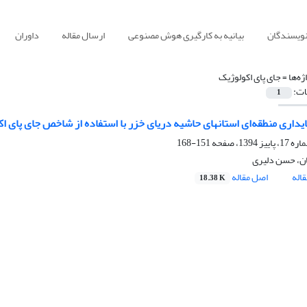
نویسندگان
بیانیه به کارگیری هوش مصنوعی
ارسال مقاله
داوران
ژه‌ها =
جای پای اکولوژیک
ات:
1
یداری منطقه‌ای استانهای حاشیه دریای خزر با استفاده از شاخص جای پای ا
151-168
ان، حسن دلیری
اله
اصل مقاله
18.38 K