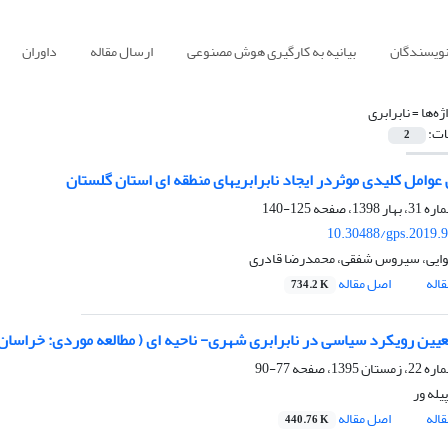
نویسندگان
بیانیه به کارگیری هوش مصنوعی
ارسال مقاله
داوران
ژه‌ها =
نابرابری
ات:
2
عوامل کلیدی موثردر ایجاد نابرابریهای منطقه ای استان گلستان
125-140
10.30488/gps.2019.
وایی، سیروس شفقی، محمدرضا قادری
اله
اصل مقاله
734.2 K
تعیین رویکرد سیاسی در نابرابری شهری- ناحیه ای ( مطالعه موردی: خراسان
77-90
یله ور
اله
اصل مقاله
440.76 K