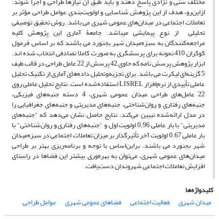
مختلف سنی و نژادی پاسخ دهند و باید طبق آن نیازها طراحی و اجرا شوند.
ازاین‌رو، هدف از این پژوهش شناسایی و اولویت‌بندی عوامل طراحی مؤثر بر
تعاملات اجتماعی در میدان‌های عمومی شهری می باشد. روش تحقیق توصیفی
تحلیلی از نوع پیمایشی میباشد. جامعۀ آماری این پژوهش کلیه
مراجعه‌کنندگان به سبزه‌میدان شهر بجنورد می باشند که بر اساس فرمول
کوکران 410 نمونه برای پرسشگری به صورت کاملا تصادفی انتخاب شده اند.
ابزار پژوهش پرسش نامه که حاوی 42 پرسش از 22 عامل طراحی در قالب طیف
5 گزینه‌ای لیکرت می باشد. برای تجزیه‌وتحلیل داده‌های آماری از تکنیک تحلیل
عاملی تأییدی از نرم‌افزار LISREL استفاده‌شده است. نتایج تحلیل عاملی روی
22 عامل‌های طراحی میدان عمومی شهری، 4 دسته جنبه‌های فیزیکی،
جنبه‌های رفتاری و روان‌شناختی، جنبه‌های مدیریتی و جنبه‌های جغرافیایی را
در مدل ارائه‌شده تبیین می‌کند. نتایج حاصل نشان می‌دهد که "جنبه‌های
مدیریتی" با بار عاملی 0.96 اولویت اول و "جنبه‌های رفتاری و روان‌شناختی" با
بار عاملی 0.67 اولویت آخر تأثیرگذار بر میزان تعاملات اجتماعی در سبزه‌میدان
شهر بجنورد می باشند. براین‌اساس با توجه و برنامه‌ریزی بهتر بر طراحی
میدان‌های عمومی شهری، می‌توان به بهره‌وری بیشتر این فضاها در راستای
افزایش تعاملات اجتماعی شهروندان دست‌یافت.
کلیدواژه‌ها
میدان شهری
فعالیت اجتماعی
فضاهای عمومی شهری
عوامل طراحی