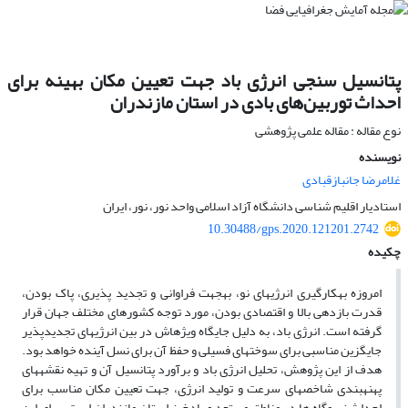
پتانسیل ‌سنجی انرژی باد جهت تعیین مکان بهینه برای
احداث توربین‌های بادی در استان مازندران
نوع مقاله : مقاله علمی پژوهشی
نویسنده
غلامرضا جانبازقبادی
استادیار اقلیم شناسی دانشگاه آزاد اسلامی واحد نور، نور، ایران
10.30488/gps.2020.121201.2742
چکیده
امروزه به­کارگیری انرژی­های نو، به­جهت فراوانی و تجدید پذیری، پاک­ بودن،
قدرت بازدهی بالا و اقتصادی بودن، مورد توجه کشورهای مختلف جهان قرار
گرفته است. انرژی باد، به دلیل جایگاه ویژه­اش در بین انرژی­های تجدیدپذیر
جایگزین مناسبی برای سوخت­های فسیلی و حفظ آن برای نسل آینده خواهد بود.
هدف از این پژوهش، تحلیل انرژی باد و برآورد پتانسیل آن و تهیه نقشه­های
پهنه­بندی شاخص­های سرعت و تولید انرژی، جهت تعیین مکان مناسب برای
احداث نیروگاه ها در مناطق مستعد و بادخیز استان مازندران است. برای این