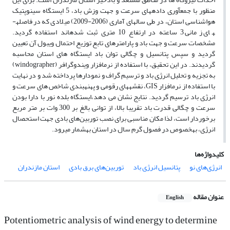
منظور با جمع­آوری داده­های سرعت و جهت وزش باد، 5 ایستگاه سینوپتیک
هواشناسی استان، در طی سال­های آماری (2006-2009) میلادی که در فاصله­
های زمانی 3 ساعته در ارتفاع 10 متری ثبت شده­اند استفاده گردید.
مشخصات سرعت و جهت باد و پارامترهای تابع توزیع احتمال ویبول آن تعیین
گردید و سپس پتانسیل و چگالی توان باد ایستگاه های استان محاسبه
گردیدند. در این تحقیق، با استفاده از نرم­افزار ویندوگرافر (windographer)
به تجزیه و تحلیل انرژی باد و ترسیم گراف و نمودارها پرداخته شد و در نهایت
با استفاده از نرم­افزار GIS، نقشه­های رقومی و پهنه­بندی شاخص های سرعت و
انرژی باد ترسیم گردید. نتایج نشان می دهد،ایستگاه بلده­ نور با دارا بودن
سرعت و چگالی قدرت باد تقریبا بالا، از توانی بالغ بر 300 وات بر متر مربع
برخوردار است، لذا مکان مناسبی برای نصب توربین‌های بادی جهت استحصال
انرژی، به­خصوص در فصول گرم سال در استان به­شمار می­رود.
کلیدواژه‌ها
انرژی‌های نو
پتانسیل انرژی باد
توربین‌های برق بادی
استان مازندران
عنوان مقاله
English
Potentiometric analysis of wind energy to determine