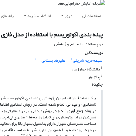
صفحه اصلی
مرور
اطلاعات نشریه
راهنمای 
پهنه بندی اکوتوریسم با استفاده از مدل فازی fuzzy (مطالعه موردی: شهرستان شیراز)
نوع مقاله : مقاله علمی پژوهشی
نویسندگان
2
1
سیده مریم شریفی
علیرضا بستانی
1
دانشگاه خوارزمی
2
پیام نور
چکیده
(اسنادی) و میدانی انجام شده است. در روش اسنادی اطلاعات م
مربوطه جمع آوری شد و در روش میدانی نیز برای معرفی و نش
مساحت شهرستان شیراز دارای پتانسیل بسیار بالا برای فعالیت 
دریاچه، رودخانه و..) همچنین دارای شرایط مناسب اقلیمی 