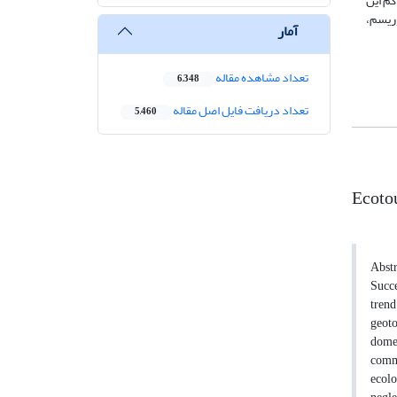
راکم این
ریسم،
آمار
تعداد مشاهده مقاله
6,348
تعداد دریافت فایل اصل مقاله
5,460
Ecotou
Abstr
Succe
trend
geoto
domes
commu
ecolo