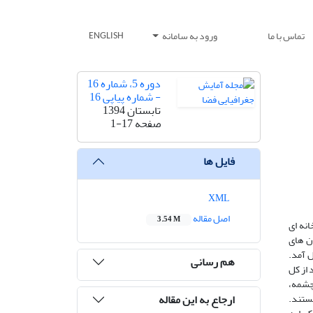
تماس با ما
ورود به سامانه
ENGLISH
دوره 5، شماره 16
- شماره پیاپی 16
تابستان 1394
صفحه
1-17
فایل ها
XML
اصل مقاله
3.54 M
روشهای کتابخانه ای
ان های
 آمد.
هم رسانی
 فازی (fuzzy) استفاده شد.نتایج حاصل پژوهش نشان می دهد که 14/37 درصد از کل
(چشمه،
ارجاع به این مقاله
ستند.