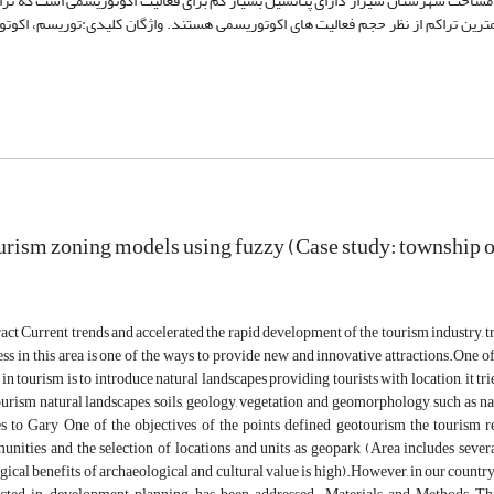
فیق لایه های اطلاعاتی 56/12 درصد از کل مساحت شهرستان شیراز دارای پتانسیل بسیار کم برای فعالیت اکوتوریسمی است که ت
ترین تراکم از نظر حجم فعالیت های اکوتوریسمی هستند. واژگان کلیدی:توریسم، اکوتو
rism zoning models using fuzzy (Case study: township o
act Current trends and accelerated the rapid development of the tourism industry, tr
ss in this area is one of the ways to provide new and innovative attractions.One o
 in tourism is to introduce natural landscapes providing tourists with location, it trie
urism natural landscapes, soils, geology, vegetation and geomorphology, such as natio
 to Gary One of the objectives of the points defined geotourism the tourism res
nities and the selection of locations and units as geopark (Area includes severa
gical benefits of archaeological and cultural value is high).However, in our country, w