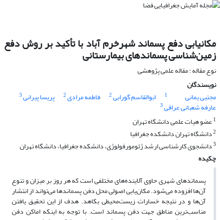
مکانیابی دفع پسماند شهرخرم آباد با تأکید بر روش دفع
زمین‌شناسی پسماند‌های بیمارستانی
نوع مقاله : مقاله علمی پژوهشی
نویسندگان
3
2
2
1
مجتبی یمانی
ابوالقاسم گورابی
فاطمه مرادی
پریسا پیرانی
3
عارفه شعبانی عراقی
1
عضو هیات علمی دانشگاه تهران
2
دانشگاه تهران دانشکده جغرافیا
3
دانشجوی کارشناسی ارشد ژئومورفولوژی، دانشکده جغرافیا، دانشگاه تهران
چکیده
پسماندهای شهری حاوی آلاینده‌های مختلفی است که هر روز بر میزان و تنوع
آن‌ها افزوده می‌شود. مکان‌یابی اصولی محل دفن پسماند‌ها می‌تواند از انتشار
آن‌ها و در نتیجه خسارات زیست‌محیطی بکاهد. هدف از این تحقیق یافتن
مناسب‌ترین مناطق جهت دفن پسماند است. با توجه به اینکه اماکن دفن