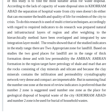
of this study is to find the most suitable areas for waste disposal.
According to the lack of capacity of waste disposal sites in KHORRAM
ABAD, the separation of hospital waste from city ones doesn’t do either,
that can encounter the health and quality of life for residents of the city to
crisis. To do this research is used of multi criteria techniques; accordingly,
with regard to required indicators to do research, was prepared natural
and infrastructural layers of region and after weighting to the
hierarchically method, have been overlapped and integrated by saw
integration layer model. The results showed that of the studied indicators
in the study range, there are Two Appropriate zone for landfill. Based on
studies, the two good places for landfill are in the range of thick
formation, dense and with low permeability the AMIRAN; AMIRAN
formation in the region target have petrology of shale and marl that are
the rocks consisting of clay minerals and silicate and because the clay
minerals contains the infiltration and permeability crystallography
network very dense and compact, are impenetrable. But in summing final,
the number one zone at the most of review indicators is preferred than the
number 2 zone, is suggested used number one zone as the place for
geological disposal of hospital waste of the city (KHORRAM ABAD)
and number 2 zone is be used for burial of household wastes.