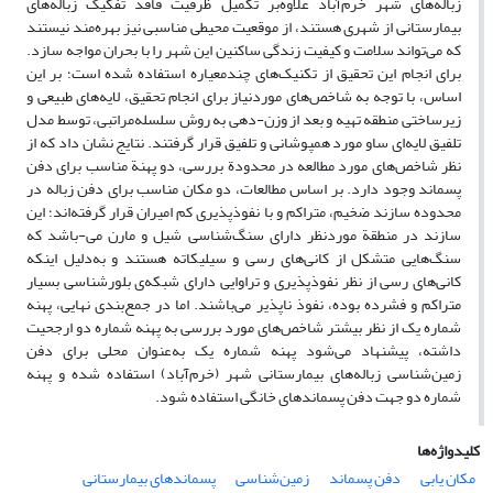
زباله‌های شهر خرم‌آباد علاوه‌بر تکمیل ظرفیت فاقد تفکیک زباله‌های
بیمارستانی از شهری هستند، از موقعیت محیطی مناسبی نیز بهره‌مند نیستند
که می‌تواند سلامت و کیفیت زندگی ساکنین این شهر را با بحران مواجه سازد.
برای انجام این تحقیق از تکنیک‌های چندمعیاره استفاده شده است؛ بر این
اساس، با توجه به شاخص‌های مورد‌نیاز برای انجام تحقیق، لایه‌های طبیعی و
زیرساختی منطقه تهیه و بعد از وزن-دهی به روش سلسله‌مراتبی، توسط مدل
تلفیق لایه‌ای ساو مورد همپوشانی و تلفیق قرار گرفتند. نتایج نشان داد که از
نظر شاخص‌های مورد مطالعه در محدودة بررسی، دو پهنة مناسب برای دفن
پسماند وجود دارد. بر اساس مطالعات، دو مکان مناسب برای دفن زباله در
محدوده سازند ضخیم، متراکم و با نفوذپذیری کم امیران قرار گرفته‌اند؛ این
سازند در منطقة موردنظر دارای سنگ‌شناسی شیل و مارن می-باشد که
سنگ‌هایی متشکل از کانی‌های رسی و سیلیکاته هستند و به‌دلیل اینکه
کانی‌های رسی از نظر نفوذپذیری و تراوایی دارای شبکه‌ی بلورشناسی بسیار
متراکم و فشرده بوده، نفوذ ناپذیر می‌باشند. اما در جمع‌بندی نهایی، پهنه
شماره یک از نظر بیشتر شاخص‌های مورد ‌بررسی به پهنه شماره دو ارجحیت
داشته، پیشنهاد می‌شود پهنه شماره یک به‌عنوان محلی برای دفن
زمین‌شناسی زباله‌های بیمارستانی شهر (خرم‌آباد) استفاده ‌شده و پهنه
شماره دو جهت دفن پسماندهای خانگی استفاده شود.
کلیدواژه‌ها
مکان یابی
دفن پسماند
زمین‌شناسی
پسماندهای بیمارستانی