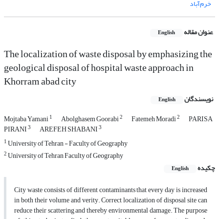
خرم‌آباد
عنوان مقاله
English
The localization of waste disposal by emphasizing the
geological disposal of hospital waste approach in
Khorram abad city
نویسندگان
English
1
2
2
Mojtaba Yamani
Abolghasem Goorabi
Fatemeh Moradi
PARISA
3
3
PIRANI
AREFEH SHABANI
1
University of Tehran - Faculty of Geography
2
University of Tehran Faculty of Geography
چکیده
English
City waste consists of different contaminants that every day is increased
in both their volume and verity. Correct localization of disposal site can
reduce their scattering and thereby environmental damage. The purpose