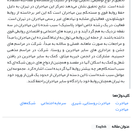
شده است. نتایج تحقیق نشان می‌دهد تمرکز این مهاجران در تهران به دلیل
حفظ روابط قوی و مستحکم بین مهاجران است که این امر برخاسته از روابط
خویشاوندی، فعالیتهای مشابه و نهادهای غیر رسمی مهاجران در تهران است.
فعالیت در یک رشته خاص (مواد پلاستیک) سبب شده تا این مهاجران در سه
نقطه نزدیک به هم گردآیند و در زمینه های اجتماعی و اقتصادی روابطی قوی
داشته باشند. از جمله این روابط می توان به ارتباط گسترده این مهاجران با مبدأ
و مراجعات به صورت ماهانه، فصلی و سالانه به مبدأ، شرکت در مراسم های
جشن و عزاداری های سایر مهاجرین و روستا، شرکت در مراسم مذهبی
حسینیه، مشارکت در انجمن خیریه میثاق، کمک به سایر مهاجرین در یافتن
شغل و کمک به اسکان آنها در مقصد و همچنین ازدواج های درون شبکه ای که
سبب استحکام هر چه بیشتر روابط آنها گردیده است، اشاره کرد. مجموعه این
عوامل سبب شده است تا این دسته از مهاجران از حدود یک قرن از ورود خود
به تهران همچنان روابط خود با زادگاه و سایر مهاجران راحفظ کنند.
کلیدواژه‌ها
مهاجرت
مهاجرت روستایی ـ شهری
سرمایه اجتماعی
شبکه‌های
مهاجرت
عنوان مقاله
English