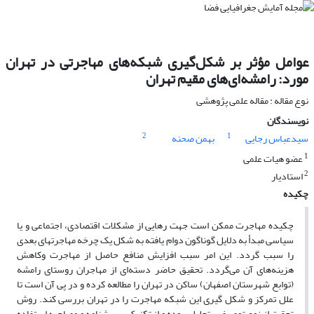
عوامل مؤثر بر شکل‌گیری شبکه‌های مهاجرتی در تهران
مورد: رامشه‌ای‌های مقیم تهران
نوع مقاله : مقاله علمی پژوهشی
نویسندگان
2
1
سیدعباس رجایی
بهمن صحنه
1
عضو هیات علمی
2
استادیار
چکیده
چکیده مهاجرت ممکن است جهت رهایی از مشکلات اقتصادی، اجتماعی و یا
سیاسی مبدأ به دلایل گوناگون دوام یافته به شکل یک چرخه مهاجرتهای بعدی
را سبب گردد. این امر سبب افزایش منافع حاصل از مهاجرت وکاهش
هزینه‌های آن می‌گردد. تحقیق حاضر دسته‌ای از مهاجران روستای رامشه
(توابع شهرستان اصفهان) ساکن در تهران را مطالعه کرده و در پی آن است تا
علل تمرکز و شکل گیری این شبکه مهاجرت را در تهران بررسی کند. روش
تحقیق از نوع توصیفی ـ تحلیلی بوده و از تکنیک پرسشنامه و مصاحبه استفاده