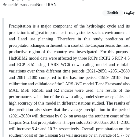
Branch,Mazandaran,Nour.IRAN
چکیده
English
Precipitation is a major component of the hydrologic cycle and its
prediction is of great importance in many studies such as environmental
and Land use planning. Therefore, in this study, prediction of
precipitation changes in the southern coast of the Caspian Sea as the most
productive region of the country was investigated. For this purpose,
HadGEM2 model data were affected by three RCPs (RCP2.6, RCP 4.5
and RCP 8.5) using LARS-WG6 downscaling model and rainfall
variations over three different time periods (2021-2050, -2051-2080
and 2081-2100) compared to the baseline period (1989-2018). For
calibration and validation of the LARS-WG model, T and F tests and also
MAE, MSE, RMSE and R2 indices were used. The results of the
performance evaluation of the downscaling model show acceptable and
high accuracy of this model in different stations studied. The results of
the prediction also show that the average precipitation in the period
(2021-2050) will decrease by 0.2% on average the southern coast of the
Caspian Sea. But precipitation in the periods 2051-2080 and 2081-2100,
will increase 5.4% and 10.7%, respectively. Overall, precipitation on the
southern coast of the Caspian Sea will increase by an average of 5.7% by