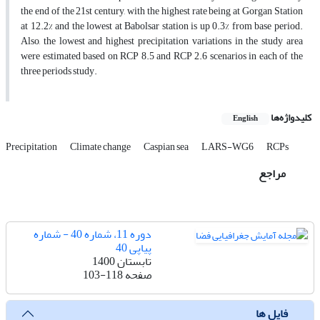
the end of the 21st century, with the highest rate being at Gorgan Station
at 12.2% and the lowest at Babolsar station is up 0.3% from base period.
Also, the lowest and highest precipitation variations in the study area
were estimated based on RCP 8.5 and RCP 2.6 scenarios in each of the
three periods study.
کلیدواژه‌ها
English
Precipitation
Climate change
Caspian sea
LARS-WG6
RCPs
مراجع
دوره 11، شماره 40 - شماره
پیاپی 40
تابستان 1400
صفحه
103-118
فایل ها