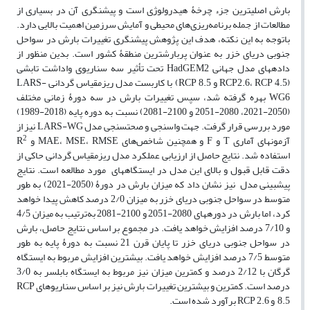
بارش اصلی­ترین جزء چرخۀ هیدرولوژی است و پیش­نگری آن در بسیاری از
مطالعات از جمله برنامه‌ریزی‌های محیطی و آمایش سرزمین اهمیت بالایی دارد.
باتوجه به این نکته، هدف این پژوهش پیش­نگری تغییرات بارش در سواحل
جنوبی دریای خزر به عنوان پربارش­ترین منطقۀ کشور است. بدین منظور از
داده­های مدل جهانی HadGEM2 تحت تأثیر سه سناریوی واداشت تابشی
(RCP2.6، RCP 4.5 و RCP 8.5) با کاربست مدل ریزمقیاس گردانی LARS-
WG6 بهره گرفته شد، سپس تغییرات بارش در سه دورۀ زمانی مختلف
(2050-2021، 2080-2051 و 2100-2081) نسبت به دوره پایه (2018-1989)
مورد بررسی قرار گرفت. جهت واسنجی و صحت­سنجی مدل LARS-WG نیز از
2
آزمون­های ­آماری T و F و همچنین شاخص‌های MAE، MSE، RMSE و R
استفاده شد. نتایج حاصل از ارزیابی عملکرد مدل ریزمقیاس گردانی حاکی از
دقت قابل قبول و بالای این مدل در ایستگاههای مورد مطالعه است. نتایج
پیش­بینی مدل نیز نشان داد که میزان بارش در دورۀ (2050-2021) به طور
متوسط در سواحل جنوبی دریای خزر به میزان 2/0 درصد کاهش پیدا خواهد
کرد، اما بارش در دوره­های 2080-2051 و 2100-2081 به‌ترتیب به میزان 4/5
و 7/10 درصد افزایش خواهد یافت. در مجموع بر اساس نتایج حاصل، بارش
در سواحل جنوبی دریای خزر تا پایان قرن 21 نسبت به دورۀ پایه به طور
متوسط 7/5 درصد افزایش خواهد یافت. بیشترین افزایش مربوط به ایستگاه
گرگان با 2/12 درصد و کمترین میزان نیز مربوط به ایستگاه بابلسر به 3/0
درصد است. کمترین و بیشترین تغییرات بارش نیز بر اساس سناریوهای RCP
8.5 و RCP 2.6 برآورد شده است.