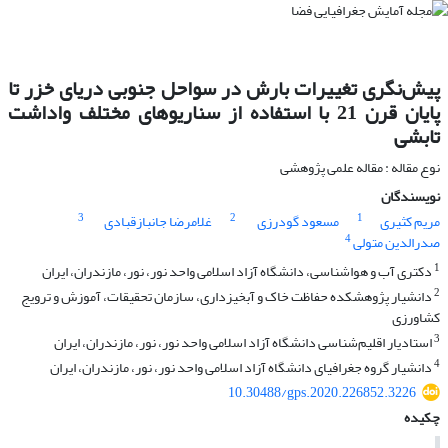
پیش‌نگری تغییرات بارش در سواحل جنوبی دریای خزر تا
پایان قرن 21 با استفاده از سناریوهای مختلف واداشت
تابشی
نوع مقاله : مقاله علمی پژوهشی
نویسندگان
3
2
1
مریم کثیری
مسعود گودرزی
غلامرضا جانبازقبادی
4
صدرالدین متولی
1
دکتری آب و هواشناسی، دانشگاه آزاد اسلامی واحد نور، نور، مازندران، ایران
2
دانشیار پژوهشکده حفاظت خاک و آبخیزداری، سازمان تحقیقات، آموزش و ترویج
کشاورزی
3
استادیار اقلیم‌شناسی دانشگاه آزاد اسلامی واحد نور، نور، مازندران، ایران
4
دانشیار گروه جغرافیای دانشگاه آزاد اسلامی واحد نور، نور، مازندران، ایران
10.30488/gps.2020.226852.3226
چکیده