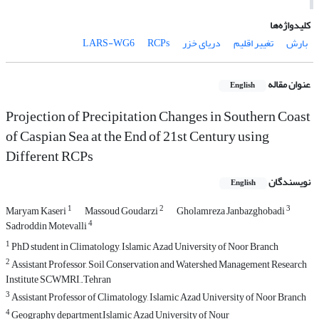
کلیدواژه‌ها
بارش
تغییر اقلیم
دریای خزر
RCPs
LARS-WG6
عنوان مقاله
English
Projection of Precipitation Changes in Southern Coast
of Caspian Sea at the End of 21st Century using
Different RCPs
نویسندگان
English
1
2
3
Maryam Kaseri
Massoud Goudarzi
Gholamreza Janbazghobadi
4
Sadroddin Motevalli
1
PhD student in Climatology, Islamic Azad University of Noor Branch
2
Assistant Professor, Soil Conservation and Watershed Management Research
Institute SCWMRI,.Tehran
3
Assistant Professor of Climatology, Islamic Azad University of Noor Branch
4
Geography department,Islamic Azad University of Nour