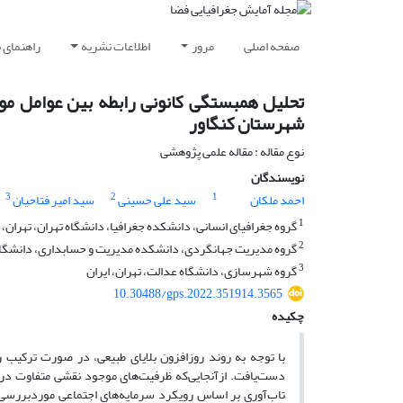
صفحه اصلی
مرور
اطلاعات نشریه
راهنمای 
تحلیل همبستگی کانونی رابطه بین عوامل موث
شهرستان کنگاور
نوع مقاله : مقاله علمی پژوهشی
نویسندگان
3
2
1
احمد ملکان
سید علی حسینی
سید امیر فتاحیان
1
گروه جغرافیای انسانی، دانشکده جغرافیا، دانشگاه تهران، تهران، ا
2
گروه مدیریت جهانگردی، دانشکده مدیریت و حسابداری، دانشگاه عل
3
گروه شهرسازی، دانشگاه عدالت، تهران، ایران
10.30488/gps.2022.351914.3565
چکیده
با توجه به روند روزافزون بلایای طبیعی، در صورت ترکیب ر
دست‌یافت. ازآنجایی‌که ظرفیت‌های موجود نقشی متفاوت در ای
تاب‌آوری بر اساس رویکرد سرمایه‌های اجتماعی موردبررسی قر