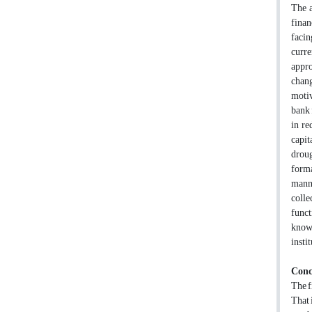
The a
finan
facin
curre
appro
chang
motiv
bank 
in re
capit
droug
forma
manne
colle
funct
knowl
instit
Conc
The f
That 