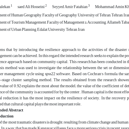
1
2
3
alekan
saed Ali Hosseini
Seyyed Amir Fatahian
Mohammad Amin Kh
ent of Human Geography, Faculty of Geography, University of Tehran, Tehran, Ira
ent of Tourism Management, Faculty of Management & Accounting, Allameh Tabatab
nt of Urban Planning, Edalat University, Tehran, Iran
ems that by introducing the resilience approach to the activities of the disas
ement can be achieved. In this regard, the intended research seeks to explain the p
ience approach based on community capital. This research has been conducted in th
sis method was used to investigate the relationship between the set or dimensio
ter management cycle using spss22 software. Based on Cochran's formula, the sam
-stage cluster sampling method. The results obtained from the research showed t
value of 0.92 explains the most about the model; the value of the coefficient of det
nce of the community is accounted for by the center. Human capital is the most effect
al reduction, it has the most impact on the resilience of society. In the recovery 
d that cultural capital plays the most important role.
nded Abstract
oduction
f the most traumatic disasters is drought, resulting from climate change and human a
. In a way, that has made Kangavar villages face a more serious crisis in recent years.