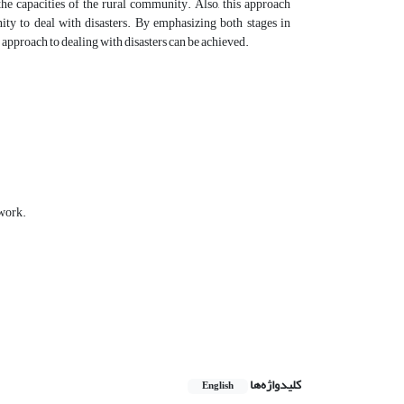
he capacities of the rural community. Also, this approach
ity to deal with disasters. By emphasizing both stages in
pproach to dealing with disasters can be achieved.
 work.
کلیدواژه‌ها
English