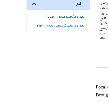
یه‌های
آمار
ستفاده
دفی نفر برآورد
تعداد مشاهده مقاله
2,024
ید. بررسی پایایی داده‌های به‌دست‌آمده نشان از تأیید پایایی در سطح عالی (91/0) بود. نتایج
 می‌دهد، مقدار ضریب تعیین 48/0 محاسبه‌شده کانون
تعداد دریافت فایل اصل مقاله
1,424
 درصد از تغییرات مدل را توضیح
 نهایتاً سرمایه
اجتماعی و طبیعی و فیزیکی که معنادار نمی‌باشند. همچنین در مرحله کاهش سرمایه مالی بیشترین تأثیرگذاری را در تاب‌آور سازی جامعه با ضریب کانونی 28/0
Focal 
Drough