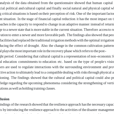
nalysis of the data obtained from the questionnaire showed that human capital i
cial, political, and cultural capital, and finally, social, natural, and physical capita
g critical situations is based on their perception of risk. One of the important fact
nt situation. In the stage of financial capital reduction, it has the most impact on 
aches is the capacity to respond to change in an adaptive manner, instead of returnin
e to a newer state that is more stable in the current situation. Therefore, access to
ation to enter a newer and more favorable path. The findings also showed that peop
facilities had replaced the traditional irrigation methods with the optimal irrigat
ducing the effect of drought. Also, the change in the common cultivation patterns
al plays the most important role in the recovery phase, which refers to the post-
ht period. Considering that cultural capital is a representation of non-economic for
l education, commitments to education, etc., based on the type of people's vision
rs are used to regulate interactions with the surrounding environment and pr
ctive action to ultimately lead to a compatible dealing with risks through physical a
ioning. The findings showed that the cultural and political capital could also 
edge regarding the upcoming phenomena, considering the strengthening of ver
utions, as well as holding training classes.
lusion
indings of the research showed that the resilience approach has the necessary cap
is, by introducing the resilience approach to the activities of the disaster manag