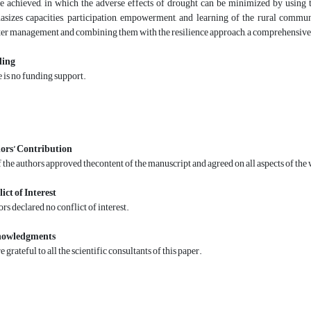
e achieved, in which the adverse effects of drought can be minimized by using t
sizes capacities, participation, empowerment, and learning of the rural commun
ter management and combining them with the resilience approach, a comprehensive a
ing
 is no funding support.
ors’ Contribution
f the authors approved thecontent of the manuscript and agreed on all aspects of the
ict of Interest
rs declared no conflict of interest.
owledgments
e grateful to all the scientific consultants of this paper.