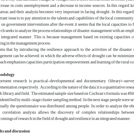
crease in costs, unemployment and a decrease in income sources. In this regard, k
 areas and their analysis becomes very important in facing drought. In this regard
tant issue is to pay attention to the talents and capabilities of the local commun
 on government interventions after the event, it seems that the local capacities to f
rch seeks to analyze the process relationships of disaster management with an emp
 integrated manner. This is because management, based on existing capacities, c
ing in the management process.
ems that by introducing the resilience approach to the activities of the disas
ement can be achieved, in which the adverse effects of drought can be minimized 
ach emphasizes capacities, participation, empowerment, and learning of the rural co
odology
resent research is practical-developmental and documentary (library)-survey
mentation, respectively. According to the nature of the data, it is a quantitative re
th library and field. The estimated sample size based on Cochran's formula was 494
identified by multi-stage cluster sampling method. In the next stage, people were 
inally, the questionnaire was distributed among people. In order to analyze the ob
l correlation analysis allows the discovery of complex relationships betwe
comings of research in the field of drought and resilience in an integrated manner.
ts and discussion