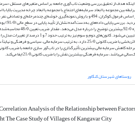
به اینکه هدف از تحقیق بررسی وضعیت تاب‌آوری جامعه بر اساس متغیرهای مستقل «سرما
طه بین مجموعه یا ابعاد سرمایه‌های اجتماع با مجموعه یا ابعاد چرخه مدیریت بلایا با ا
از نرم‌افزار spss22 استفاده گردید. حجم نمونه برآورد شده بر اساس فرمول کوکران، 494 و با روش نمونه‌گیری خوشه‌ای چندمرحله‌ای و تصا
گردید. داده‌های موردنظر با استفاده از پرسشنامه جمع‌آوری گرد
به‌دست‌آمده از تحلیل کانونی نشان داد کانون اول با مقدار ویژه 92/0 بیشترین توضیح را درباره مدل
اول نشان می‌دهد که 48 درصد از واریانس کل جامعه توسط آن تبیین می‌شود. کانون‌های دوم و سوم نیز به ترتیب حدود 7 و 1
می‌دهد. همچنین در مرحله آمادگی، سرمایه انسانی، بیشترین اثربخشی با ضریب کانونی 25/0 دارد، به ترتیب سرمایه مالی، سیاسی و فرهنگی و
می‌باشد، سرمایه فرهنگی بیشترین نقش را با ضریب کانونی 21/0 ایفا می‌کند.
روستاهای شهرستان کنگاور
Correlation Analysis of the Relationship between Factors
t The Case Study of Villages of Kangavar City