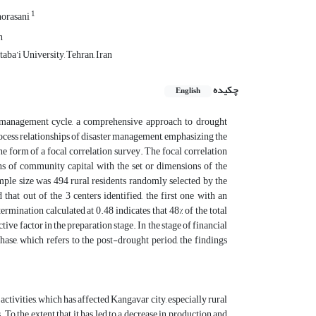
1
orasani
n
a’i University, Tehran, Iran
چکیده
English
ter management cycle, a comprehensive approach to drought
rocess relationships of disaster management, emphasizing the
e form of a focal correlation survey. The focal correlation
ns of community capital with the set or dimensions of the
ple size was 494 rural residents randomly selected by the
hat out of the 3 centers identified, the first one with an
ermination calculated at 0.48 indicates that 48% of the total
ive factor in the preparation stage. In the stage of financial
phase, which refers to the post-drought period, the findings
ctivities, which has affected Kangavar city, especially rural
 To the extent that it has led to a decrease in production and