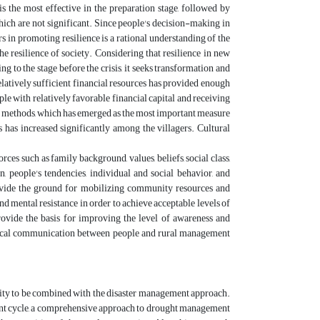
s the most effective in the preparation stage, followed by
l, which are not significant. Since people's decision-making in
ors in promoting resilience is a rational understanding of the
the resilience of society. Considering that resilience in new
g to the stage before the crisis, it seeks transformation and
 relatively sufficient financial resources has provided enough
le with relatively favorable financial capital and receiving
ion methods, which has emerged as the most important measure
 has increased significantly among the villagers. Cultural
ces such as family background, values, beliefs, social class,
, people's tendencies, individual and social behavior, and
ovide the ground for mobilizing community resources and
nd mental resistance in order to achieve acceptable levels of
provide the basis for improving the level of awareness and
tical communication between people and rural management
acity to be combined with the disaster management approach.
ement cycle, a comprehensive approach to drought management