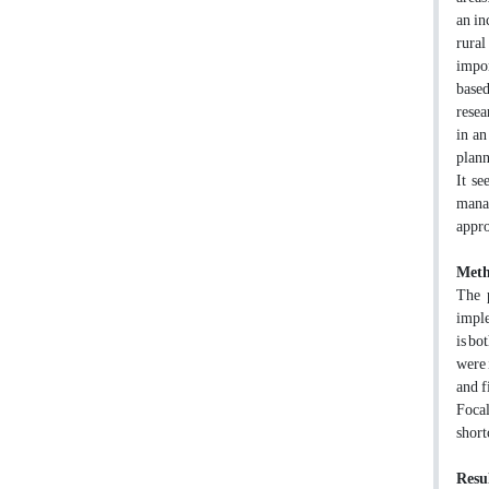
an in
rural
impor
based
resea
in an
plann
It se
manag
appro
Meth
The p
imple
is bo
were 
and f
Foca
short
Resul