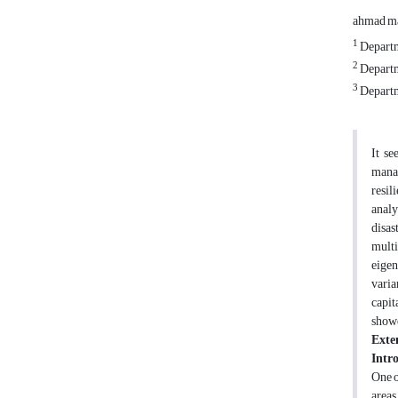
ahmad m
1
Departm
2
Departm
3
Departme
It se
manag
resil
analy
disas
multi
eigen
varia
capit
showe
Exte
Intr
One o
areas