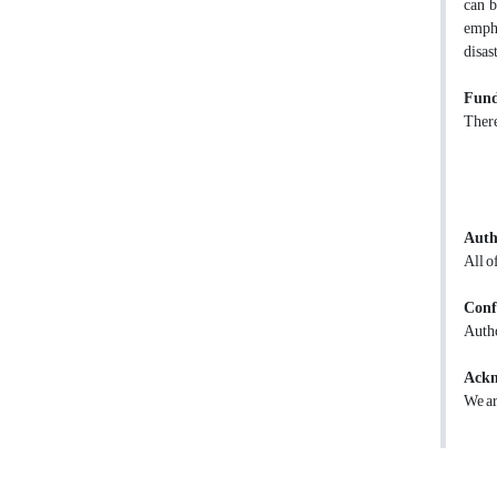
can b
empha
disas
Fund
There
Auth
All o
Confl
Autho
Ackn
We ar