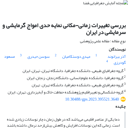
بررسی تغییرات زمانی-مکانی نمایه حدی امواج گرمایشی و
سرمایشی در ایران
نوع مقاله : مقاله علمی پژوهشی
نویسندگان
3
2
1
آذر بیرانوند
مهدی دوستکامیان
سوسن حیدری
مسعود
4
گودرزی
1
گروه جغرافیای طبیعی، دانشکده جغرافیا، دانشگاه تهران، تهران، ایران
2
گروه جغرافیا، دانشکده علوم انسانی، دانشگاه زنجان، زنجان، ایران
3
گروه جغرافیای طبیعی، دانشکده جغرافیا، دانشگاه تهران. تهران
4
گروه خشکسالی و تغییراقلیم پژوهشکده حفاظت خاک و آبخیزداری، تهران ، ایران
10.30488/gps.2023.395521.3640
چکیده
دما یکی از عناصر اقلیمی می‌باشد که در طول زمان دچار نوسانات زیادی شده
است. زمانی که این نوسانات افزایش و کاهش بیش‌ازحد نرمال داشته باشند