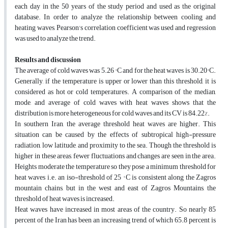
each day in the 50 years of the study period and used as the original
database. In order to analyze the relationship between cooling and
heating waves, Pearson's correlation coefficient was used and regression
was used to analyze the trend.
Results and discussion
The average of cold waves was 5.26 ° C and for the heat waves is 30.20° C.
Generally, if the temperature is upper or lower than this threshold, it is
considered as hot or cold temperatures. A comparison of the median,
mode, and average of cold waves with heat waves shows that the
distribution is more heterogeneous for cold waves and its CV is 84.22%.
In southern Iran, the average threshold heat waves are higher. This
situation can be caused by the effects of subtropical high-pressure
radiation, low latitude, and proximity to the sea. Though the threshold is
higher in these areas, fewer fluctuations and changes are seen in the area.
Heights moderate the temperature so they pose a minimum threshold for
heat waves i.e. an iso-threshold of 25 ° C is consistent along the Zagros
mountain chains, but in the west and east of Zagros Mountains, the
threshold of heat waves is increased.
Heat waves have increased in most areas of the country. So nearly 85
percent of the Iran has been an increasing trend, of which 65.8 percent is