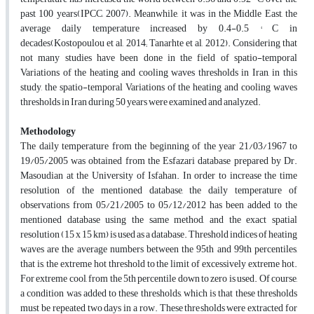
past 100 years(IPCC, 2007). Meanwhile, it was in the Middle East, the
average daily temperature increased by 0.4-0.5 ° C in
decades(Kostopoulou et al, 2014; Tanarhte et al, 2012). Considering that
not many studies have been done in the field of spatio-temporal
Variations of the heating and cooling waves thresholds in Iran, in this
study, the spatio-temporal Variations of the heating and cooling waves
thresholds in Iran during 50 years were examined and analyzed.
Methodology
The daily temperature from the beginning of the year 21/03/1967 to
19/05/2005 was obtained from the Esfazari database prepared by Dr.
Masoudian at the University of Isfahan. In order to increase the time
resolution of the mentioned database, the daily temperature of
observations from 05/21/2005 to 05/12/2012 has been added to the
mentioned database using the same method, and the exact spatial
resolution (15 x 15 km) is used as a database. Threshold indices of heating
waves are the average numbers between the 95th and 99th percentiles,
that is, the extreme hot threshold to the limit of excessively extreme hot.
For extreme cool, from the 5th percentile down to zero is used. Of course,
a condition was added to these thresholds, which is that these thresholds
must be repeated two days in a row. These thresholds were extracted for