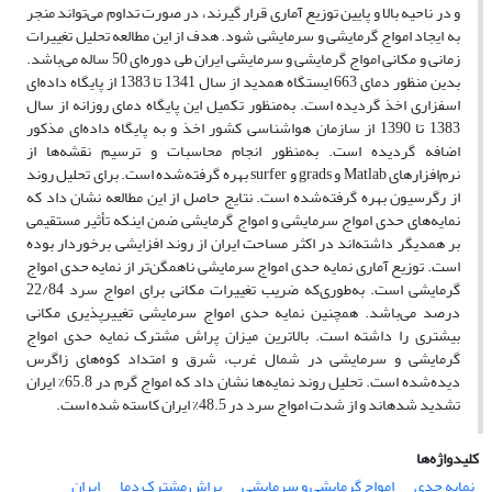
و در ناحیه بالا و پایین توزیع آماری قرار گیرند، در صورت تداوم می‌تواند منجر
به ایجاد امواج گرمایشی و سرمایشی شود. هدف از این مطالعه تحلیل تغییرات
زمانی و مکانی امواج گرمایشی و سرمایشی ایران طی دوره‌ای 50 ساله می‌باشد.
بدین منظور دمای 663 ایستگاه همدید از سال 1341 تا 1383 از پایگاه داده‌ای
اسفزاری اخذ گردیده است. به‌منظور تکمیل این پایگاه دمای روزانه از سال
1383 تا 1390 از سازمان هواشناسی کشور اخذ و به پایگاه داده‌ای مذکور
اضافه گردیده است. به‌منظور انجام محاسبات و ترسیم نقشه‌ها از
نرم‌افزارهای Matlab و grads و surfer بهره گرفته‌شده است. برای تحلیل روند
از رگرسیون بهره گرفته‌شده است. نتایج حاصل از این مطالعه نشان داد که
نمایه‌های حدی امواج سرمایشی و امواج گرمایشی ضمن اینکه تأثیر مستقیمی
بر همدیگر داشته‌اند در اکثر مساحت ایران از روند افزایشی برخوردار بوده
است. توزیع آماری نمایه حدی امواج سرمایشی ناهمگن‌تر از نمایه حدی امواج
گرمایشی است. به‌طوری‌که ضریب تغییرات مکانی برای امواج سرد 22/84
درصد می‌باشد. همچنین نمایه حدی امواج سرمایشی تغییرپذیری مکانی
بیشتری را داشته است. بالاترین میزان پراش مشترک نمایه حدی امواج
گرمایشی و سرمایشی در شمال غرب، شرق و امتداد کوه‌های زاگرس
دیده‌شده است. تحلیل روند نمایه‌ها نشان داد که امواج گرم در 65.8% ایران
تشدید شده­اند و از شدت امواج سرد در 48.5% ایران کاسته شده است.
کلیدواژه‌ها
نمایه حدی
امواج گرمایشی و سرمایشی
پراش مشترک دما
ایران