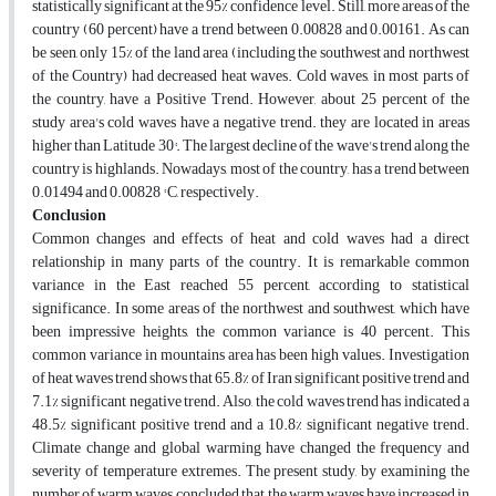
statistically significant at the 95% confidence level. Still, more areas of the
country (60 percent) have a trend between 0.00828 and 0.00161. As can
be seen, only 15% of the land area (including the southwest and northwest
of the Country) had decreased heat waves. Cold waves, in most parts of
the country, have a Positive Trend. However, about 25 percent of the
study area's cold waves have a negative trend. they are located in areas
higher than Latitude 30°. The largest decline of the wave's trend along the
country is highlands. Nowadays, most of the country, has a trend between
0.01494 and 0.00828 ° C, respectively.
Conclusion
Common changes and effects of heat and cold waves had a direct
relationship in many parts of the country. It is remarkable common
variance in the East reached 55 percent, according to statistical
significance. In some areas of the northwest and southwest, which have
been impressive heights, the common variance is 40 percent. This
common variance in mountains area has been high values. Investigation
of heat waves trend shows that 65.8% of Iran significant positive trend and
7.1% significant negative trend. Also, the cold waves trend has indicated a
48.5% significant positive trend and a 10.8% significant negative trend.
Climate change and global warming have changed the frequency and
severity of temperature extremes. The present study, by examining the
number of warm waves, concluded that the warm waves have increased in