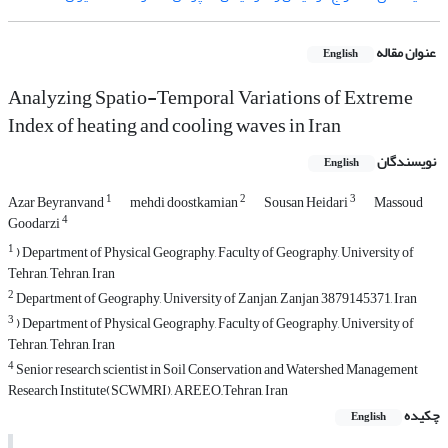
عنوان مقاله
English
Analyzing Spatio-Temporal Variations of Extreme
Index of heating and cooling waves in Iran
نویسندگان
English
1
2
3
Azar Beyranvand
mehdi doostkamian
Sousan Heidari
Massoud
4
Goodarzi
1
) Department of Physical Geography, Faculty of Geography, University of
Tehran, Tehran, Iran
2
Department of Geography, University of Zanjan, Zanjan 3879145371, Iran
3
) Department of Physical Geography, Faculty of Geography, University of
Tehran, Tehran, Iran
4
Senior research scientist in Soil Conservation and Watershed Management
Research Institute(SCWMRI), AREEO,,Tehran, Iran
چکیده
English