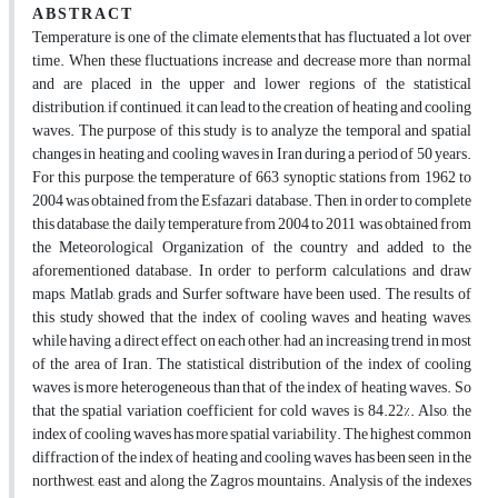
A B S T R A C T
Temperature is one of the climate elements that has fluctuated a lot over
time. When these fluctuations increase and decrease more than normal
and are placed in the upper and lower regions of the statistical
distribution, if continued, it can lead to the creation of heating and cooling
waves. The purpose of this study is to analyze the temporal and spatial
changes in heating and cooling waves in Iran during a period of 50 years.
For this purpose, the temperature of 663 synoptic stations from 1962 to
2004 was obtained from the Esfazari database. Then, in order to complete
this database, the daily temperature from 2004 to 2011 was obtained from
the Meteorological Organization of the country and added to the
aforementioned database. In order to perform calculations and draw
maps, Matlab, grads and Surfer software have been used. The results of
this study showed that the index of cooling waves and heating waves,
while having a direct effect on each other, had an increasing trend in most
of the area of Iran. The statistical distribution of the index of cooling
waves is more heterogeneous than that of the index of heating waves. So
that the spatial variation coefficient for cold waves is 84.22%. Also, the
index of cooling waves has more spatial variability. The highest common
diffraction of the index of heating and cooling waves has been seen in the
northwest, east and along the Zagros mountains. Analysis of the indexes