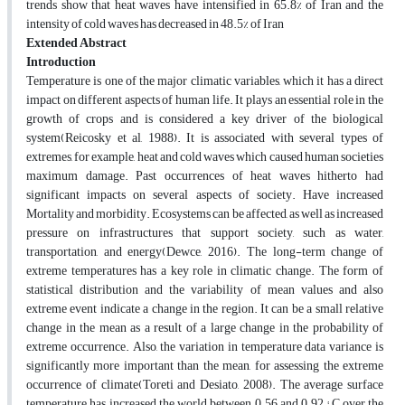
trends show that heat waves have intensified in 65.8% of Iran and the
intensity of cold waves has decreased in 48.5% of Iran
Extended Abstract
Introduction
Temperature is one of the major climatic variables, which it has a direct
impact on different aspects of human life. It plays an essential role in the
growth of crops and is considered a key driver of the biological
system(Reicosky et al, 1988). It is associated with several types of
extremes, for example, heat and cold waves which caused human societies
maximum damage. Past occurrences of heat waves hitherto had
significant impacts on several aspects of society. Have increased
Mortality and morbidity. Ecosystems can be affected, as well as increased
pressure on infrastructures that support society, such as water,
transportation, and energy(Dewce, 2016). The long-term change of
extreme temperatures has a key role in climatic change. The form of
statistical distribution and the variability of mean values and also
extreme event indicate a change in the region. It can be a small relative
change in the mean as a result of a large change in the probability of
extreme occurrence. Also, the variation in temperature data variance is
significantly more important than the mean, for assessing the extreme
occurrence of climate(Toreti and Desiato, 2008). The average surface
temperature has increased the world between 0.56 and 0.92 ° C over the