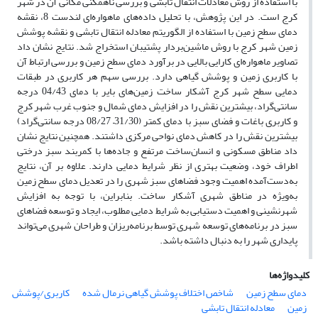
با استفاده از روش معادلات انتقال تابشی و بررسی ناهمگنی مکانی آن در شهر
کرج است. در این پژوهش، با تحلیل داده‌های ماهواره‌ای لندست 8، نقشه
دمای سطح زمین با استفاده از الگوریتم معادله انتقال تابشی و نقشه پوشش
زمین شهر کرج با روش ماشین‌بردار پشتیبان استخراج شد. نتایج نشان داد
تصاویر ماهواره‌ای کارایی بالایی در برآورد دمای سطح زمین و بررسی ارتباط آن
با کاربری زمین و پوشش گیاهی دارد. بررسی سهم هر کاربری در طبقات
دمایی سطح شهر کرج آشکار ساخت زمین‌های بایر با دمای 04/43 درجه
سانتی‌گراد، بیشترین نقش را در افزایش دمای شمال و جنوب غرب شهر کرج
و کاربری باغات و فضای سبز با دمای کمتر (31/30– 08/27 درجه سانتی‌گراد)
بیشترین نقش را در کاهش دمای نواحی مرکزی داشتند. همچنین نتایج نشان
داد مناطق مسکونی و انسان‌ساخت مرتفع و جاده‌ها با کمربند سبز درختی
اطراف خود، وضعیت بهتری از نظر شرایط دمایی دارند. علاوه بر آن، نتایج
به‌دست‌آمده اهمیت وجود فضاهای سبز شهری را در تعدیل دمای سطح زمین
به‌ویژه در مناطق شهری آشکار ساخت. بنابراین، با توجه به افزایش
شهرنشینی و اهمیت دستیابی به شرایط دمایی مطلوب، ایجاد و توسعه فضاهای
سبز در برنامه‌های توسعه شهری توسط برنامه‌ریزان و طراحان شهری می‌تواند
پایداری شهر را به دنبال داشته باشد.
کلیدواژه‌ها
دمای سطح زمین
شاخص اختلاف پوشش گیاهی نرمال شده
کاربری/پوشش
زمین
معادله انتقال تابشی