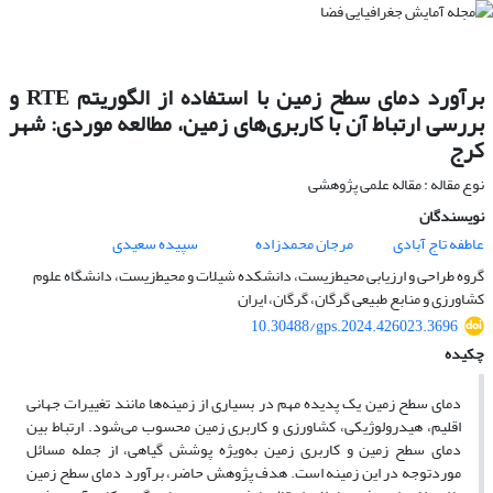
برآورد دمای سطح زمین با استفاده از الگوریتم RTE و
بررسی ارتباط آن با کاربری‌های زمین، مطالعه موردی: شهر
کرج
نوع مقاله : مقاله علمی پژوهشی
نویسندگان
عاطفه تاج آبادی
مرجان محمدزاده
سپیده سعیدی
گروه طراحی و ارزیابی محیط‌زیست، دانشکده شیلات و محیط‌زیست، دانشگاه علوم
کشاورزی و منابع طبیعی گرگان، گرگان، ایران
10.30488/gps.2024.426023.3696
چکیده
دمای سطح زمین یک پدیده مهم در بسیاری از زمینه‌ها مانند تغییرات جهانی
اقلیم، هیدرولوژیکی، کشاورزی و کاربری زمین محسوب می‌شود. ارتباط بین
دمای سطح زمین و کاربری زمین به‌ویژه پوشش گیاهی، از جمله مسائل
موردتوجه در این زمینه است. هدف پژوهش حاضر، برآورد دمای سطح زمین