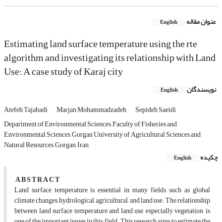
عنوان مقاله
English
Estimating land surface temperature using the rte
algorithm and investigating its relationship with Land
Use: A case study of Karaj city
نویسندگان
English
Atefeh Tajabadi
Marjan Mohammadzadeh
Sepideh Saeidi
Department of Environmental Sciences, Faculty of Fisheries and
Environmental Sciences, Gorgan University of Agricultural Sciences and
Natural Resources, Gorgan, Iran
چکیده
English
A B S T R A C T
Land surface temperature is essential in many fields, such as global
climate changes, hydrological, agricultural, and land use. The relationship
between land surface temperature and land use, especially vegetation, is
one of the important issues in this field. This research aims to estimate the