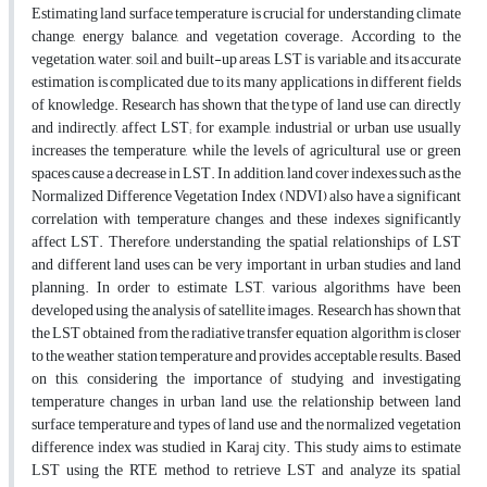
Estimating land surface temperature is crucial for understanding climate
change, energy balance, and vegetation coverage. According to the
vegetation, water, soil, and built-up areas, LST is variable, and its accurate
estimation is complicated due to its many applications in different fields
of knowledge. Research has shown that the type of land use can, directly
and indirectly, affect LST; for example, industrial or urban use usually
increases the temperature, while the levels of agricultural use or green
spaces cause a decrease in LST. In addition, land cover indexes such as the
Normalized Difference Vegetation Index (NDVI) also have a significant
correlation with temperature changes, and these indexes significantly
affect LST. Therefore, understanding the spatial relationships of LST
and different land uses can be very important in urban studies and land
planning. In order to estimate LST, various algorithms have been
developed using the analysis of satellite images. Research has shown that
the LST obtained from the radiative transfer equation algorithm is closer
to the weather station temperature and provides acceptable results. Based
on this, considering the importance of studying and investigating
temperature changes in urban land use, the relationship between land
surface temperature and types of land use and the normalized vegetation
difference index was studied in Karaj city. This study aims to estimate
LST using the RTE method to retrieve LST and analyze its spatial