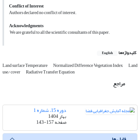
Conflict of Interest
Authors declared no conflict of interest.
Acknowledgments
We are grateful to all the scientific consultants of this paper.
کلیدواژه‌ها
English
Land surface Temperature
Normalized Difference Vegetation Index
Land
use/ cover
Radiative Transfer Equation
مراجع
دوره 15، شماره 1
بهار 1404
صفحه
143-157
فایل ها