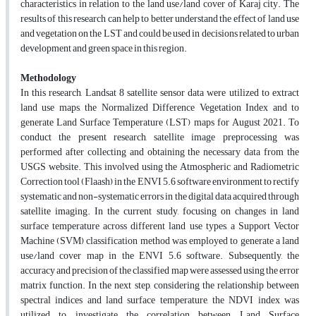
characteristics in relation to the land use/land cover of Karaj city. The
results of this research can help to better understand the effect of land use
and vegetation on the LST and could be used in decisions related to urban
development and green space in this region.
Methodology
In this research, Landsat 8 satellite sensor data were utilized to extract
land use maps, the Normalized Difference Vegetation Index and to
generate Land Surface Temperature (LST) maps for August 2021. To
conduct the present research, satellite image preprocessing was
performed after collecting and obtaining the necessary data from the
USGS website. This involved using the Atmospheric and Radiometric
Correction tool (Flaash) in the ENVI 5.6 software environment to rectify
systematic and non-systematic errors in the digital data acquired through
satellite imaging. In the current study, focusing on changes in land
surface temperature across different land use types, a Support Vector
Machine (SVM) classification method was employed to generate a land
use/land cover map in the ENVI 5.6 software. Subsequently, the
accuracy and precision of the classified map were assessed using the error
matrix function. In the next step, considering the relationship between
spectral indices and land surface temperature, the NDVI index was
utilized to investigate the correlation between Land Surface