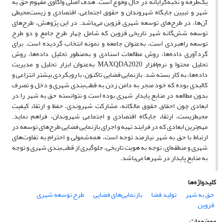
یک‌طرفه و نخبه‌گرایانه در حال وقوع است. هدف اصلی واکاوی مفهوم حق به
شهر و تبیین جایگاه شهروندان و حقوق اجتماعی، اقتصادی و زیست‌محیطی
آن‌ها، در طرح‌های توسعه شهری قزوین می‌باشد. در این پژوهش، طرح‌های
توسعه شش‌گانه شهر تاریخی قزوین که شامل چهار طرح جامع و دو طرح
توسعه راهبردی است، به‌عنوان جامعه و نمونه انتخاب گردیده است. برای
گردآوری داده‌ها، روش مطالعات اسنادی و به‌منظور تحلیل داده‌ها، روش
تحلیل محتوا و نرم‌افزار MAXQDA2020 به‌عنوان ابزار تحلیل و مدیریت
داده‌ها، به کار بسته شد. بازنمایی فضایی تاکنون، با رویکردی بیشتر انتزاعی و
کالبدی بوده که خود منجر به دامن زدن به قطب‌بندی شهری و دخل و تصرف
بدون مطالعه در منابع پایدار شهری بوده است و نتوانسته حق به شهر را در
ابعادی چون احقاق حقوق مالکانه، مشارکت شهروندی، حفظ و ارتقاء کیفیت
محیط‌زیست، ارتقاء جایگاه اقتصادی و اجتماعی شهروندان، فراهم نماید.
مهم‌ترین ابعادی که در فرایند تهیه و اجرای بازنمایی فضایی طرح‌های توسعه در
ارتباط با حق به شهر نیازمند توجه است، همه‌شمولی و احترام به تفاوت‌های
شهری و منطقه‌ای، توجه به هویت تاریخی، جلوگیری از قطب‌بندی شهری و توجه
به منابع پایدار در شهرها می‌باشد.
کلیدواژه‌ها
حق به شهر
تولید فضا
بازنمایی‌های فضایی
طرح توسعه شهری
قزوین
موضوعات