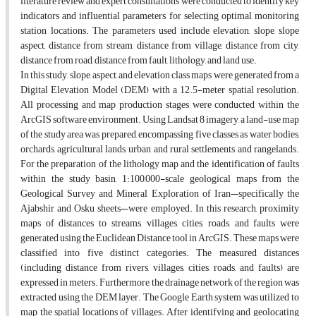
literature review and expert consultations were conducted to identify key
indicators and influential parameters for selecting optimal monitoring
station locations. The parameters used include elevation, slope, slope
aspect, distance from stream, distance from village, distance from city,
distance from road, distance from fault, lithology, and land use.
In this study, slope, aspect, and elevation class maps were generated from a
Digital Elevation Model (DEM) with a 12.5-meter spatial resolution.
All processing and map production stages were conducted within the
ArcGIS software environment. Using Landsat 8 imagery, a land-use map
of the study area was prepared, encompassing five classes as water bodies,
orchards, agricultural lands, urban and rural settlements, and rangelands.
For the preparation of the lithology map and the identification of faults
within the study basin, 1:100,000-scale geological maps from the
Geological Survey and Mineral Exploration of Iran—specifically the
Ajabshir and Osku sheets—were employed. In this research, proximity
maps of distances to streams, villages, cities, roads, and faults were
generated using the Euclidean Distance tool in ArcGIS. These maps were
classified into five distinct categories. The measured distances
(including distance from rivers, villages, cities, roads, and faults) are
expressed in meters. Furthermore, the drainage network of the region was
extracted using the DEM layer. The Google Earth system was utilized to
map the spatial locations of villages. After identifying and geolocating