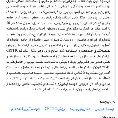
می‌شود. این پایگاه‌ها با جمع‌آوری داده‌های دقیق و به‌هنگام، امکان تحلیل
روند تغییرات هیدرولوژیکی، ارزیابی مخاطراتی نظیر سیلاب، و برنامه‌ریزی
راهبردی برای کاهش آسیب‌پذیری را فراهم می‌کنند. در همین راستا هدف
اصلی این پژوهش مکان‌یابی احداث پایگاه پایش در سطح حوضه آبریز قلعه
چای واقع در استان آذربایجان شرقی می‌باشد. جهت نیل به این هدف از 10
پارامتر مؤثر در انتخاب مکان‌های بهینه به‌منظور احداث پایگاه پایش استفاده
گردید. پارامترهای مورد استفاده عبارت بودند از: ارتفاع، شیب، جهت شیب،
فاصله از آبراهه، فاصله از روستا، فاصله از شهر، فاصله از جاده، فاصله از
گسل، لیتولوژی و کاربری اراضی. در ادامه جهت وزن دهی پارامترها از روش
تصمیم‌گیری چندمعیاره
استفاده شد. نتایج وزن دهی نشان داد که
CRITIC
پارامترهای فاصله از رودخانه، فاصله از جاده، فاصله از روستا و فاصله از شهر
نقش مهمی در مکان‌یابی پایگاه پایش داشته‌اند. نقشه نهایی از حاصل‌ضرب
ArcGIS
وزن پارامترها در لایه‌های اطلاعاتی آن‌ها در محیط نرم‌افزار
به دست
آمد. این نقشه به 5 کلاس کاملاً مناسب، مناسب، نسبتاً مناسب، نامناسب و
کاملاً نامناسب از نظر مکان‌یابی پایگاه پایش تقسیم شد. نقشه نهایی نشان داد
مناطق واقع در خروجی حوضه (به‌ویژه دشت‌های کم‌شیب مجاور رودخانه و
جاده‌های اصلی) به‌عنوان پهنه‌های ایده‌آل شناسایی شدند.
کلیدواژه‌ها
ایستگاه پایش
مکان‌یابی بهینه
روش CRITIC
حوضه آبریز قلعه‌چای
موضوعات