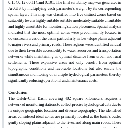
0.134, 0.127, 0.114, and 0.101. The final suitability map was generated in
ArcGIS by multiplying each parameter’s weight by its corresponding
spatial layer. This map was classified into five distinct zones based on
suitability levels: highly suitable, suitable, moderately suitable, unsuitable,
and highly unsuitable for monitoring station placement. Spatial analysis
indicated that the most optimal zones were predominantly located in
downstream areas of the basin, particularly in low-slope plains adjacent
to major rivers and primary roads. These regions were identified as ideal
due to their favorable accessibility to water resources and transportation
networks, while maintaining an optimal distance from urban and rural
settlements. These expansive areas not only benefit from optimal
topographic conditions and favorable locations but also enable the
simultaneous monitoring of multiple hydrological parameters, thereby
significantly reducing operational and maintenance costs.
Conclusion
The Qaleh-Chai Basin, covering 482 square kilometers, requires a
network of monitoring stations to collect precise hydrological data due to
its unique geographic location and diverse topography. The identified
areas, considered ideal zones, are primarily located at the basin's outlet,
gently sloping plains adjacent to the river, and along main roads. These