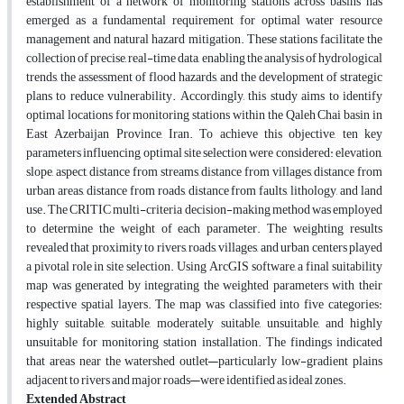
establishment of a network of monitoring stations across basins has
emerged as a fundamental requirement for optimal water resource
management and natural hazard mitigation. These stations facilitate the
collection of precise, real-time data, enabling the analysis of hydrological
trends, the assessment of flood hazards, and the development of strategic
plans to reduce vulnerability. Accordingly, this study aims to identify
optimal locations for monitoring stations within the Qaleh Chai basin in
East Azerbaijan Province, Iran. To achieve this objective, ten key
parameters influencing optimal site selection were considered: elevation,
slope, aspect, distance from streams, distance from villages, distance from
urban areas, distance from roads, distance from faults, lithology, and land
use. The CRITIC multi-criteria decision-making method was employed
to determine the weight of each parameter. The weighting results
revealed that proximity to rivers, roads, villages, and urban centers played
a pivotal role in site selection. Using ArcGIS software, a final suitability
map was generated by integrating the weighted parameters with their
respective spatial layers. The map was classified into five categories:
highly suitable, suitable, moderately suitable, unsuitable, and highly
unsuitable for monitoring station installation. The findings indicated
that areas near the watershed outlet—particularly low-gradient plains
adjacent to rivers and major roads—were identified as ideal zones.
Extended Abstract