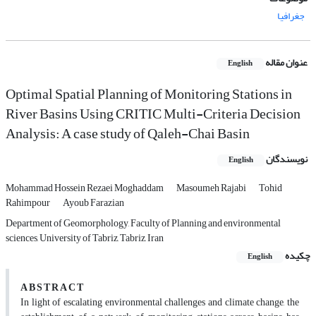
جغرافیا
عنوان مقاله
English
Optimal Spatial Planning of Monitoring Stations in
River Basins Using CRITIC Multi-Criteria Decision
Analysis: A case study of Qaleh-Chai Basin
نویسندگان
English
Mohammad Hossein Rezaei Moghaddam
Masoumeh Rajabi
Tohid
Rahimpour
Ayoub Farazian
Department of Geomorphology, Faculty of Planning and environmental
sciences, University of Tabriz, Tabriz, Iran
چکیده
English
A B S T R A C T
In light of escalating environmental challenges and climate change, the