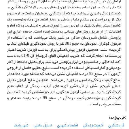
ارتقای آن در پیش برد برنامه‌های توسعه پایدار مناطق شهری و روستایی انکار
نشدنی است. بر این اساس، هدف از این پژوهش بررسی اثرات گردشگری بر
کیفیت زندگی شهری می‌باشد چرا که گردشگری به عنوان صنعت هزاره سوم
یکی از پردرآمدترین صنایع دنیا و عاملی بر رونق اقتصادی، رفاه و توسعه یک
کشور است. روش تحقیق در این بررسی از نوع توصیفی- تحلیلی بوده که آمار و
اطلاعات آن از طریق روش‌های میدانی به‌دست‌آمده است. جامعه آماری این
پژوهش شامل شهروندان ساکن در شهر بابک می‌باشند که با استفاده از
فرمول کوکران، نمونه‌ای به حجم 381 نفر با روش نمونه‌گیری طبقه‌ای انتخاب
گردیده است. همچنین آزمون پیش‌آهنگی برای بدست آوردن ضریب اعتبار
پرسشنامه انجام گرفت که ضریب اطمینان آلفای کرونباخ آن 81/0 به دست
آمد که حاکی از مناسب بودن ابزار پژوهش می‌باشد. برای تحلیل داده‌ها از آمار
توصیفی و آمار استنباطی استفاده گردیده است. نتایج تحقیق حاصل از خروجی
آزمون T در سطح 95 درصد اطمینان نشان می‌دهد که منطقه مورد مطالعه از
سطح کیفیت زندگی مناسبی برخوردار می‌باشد. همچنین نتایج آزمون تحلیل
عاملی تأییدی نشان از اثربخشی گویه های کیفیت زندگی از فعالیت‌های
گردشگری دارد. بر اساس آزمون همگونی کای دو مشخص گردید که مابین
گردشگری و مؤلفه‌های کیفیت زندگی در سطح 99 درصد رابطه معنادار و
مستقیمی پابرجاست.
کلیدواژه‌ها
گردشگری
کیفیت زندگی
اقتصاد شهری
تحلیل عاملی
شهر بابک