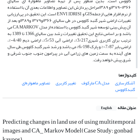
کاووس است. بدین منظور پس از تهیه تصاویر ماهواره ای سالهای
۱۳۶۶-۱۳۷۹و ۱۳۸۹مراحل پردازش این تصاویر و اطلاعات بعدی آن با استفاده
از نرم افزار هایی ازجملهGIS و ENVI ,IDRISI است. این تحقیق در پی ارزیابی
تغییرات اراضی شهر گنبد کاووس در طی سالهای ۱۳۶۶و۱۳۷۹ و۱۳۸۹و بعد از
آن پیش بینی توسعه شهر گنبد کاووس با استفاده از مدل CA MARKOV می
باشد و بر اساس نتایج این تحقیق تغییرات رشد بین سالهای 1366 تا 1389 به
ترتیب برای کاربری شهری3/217%، اراضی آبی 5/53%، اراضی دیم 4/40-%،
اراضی بایر 7/87-% و پارک 6/198% می باشد و رشد شهر گنبد کاووس طی سال
های آینده به سمت زمین های زراعی آبی در پیرامون جنوب, جنوب شرقی و
شرق پیش خواهد رفت.
کلیدواژه‌ها
آشکارسازی
مدل CA مارکوف
تغییر کاربری
تصاویر ماهواره‌ای
گنبدکاووس
عنوان مقاله
English
Predicting changes in land use of using multitemporal
images and CA_ Markov Model(Case Study: gonbad
kavoos)