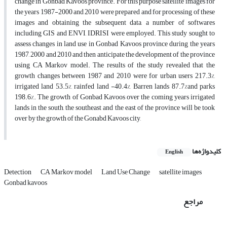
change in Gonbad Kavoos province. For this purpose satellite images for
the years 1987-2000 and 2010 were prepared and for processing of these
images and obtaining the subsequent data, a number of softwares
including GIS and ENVI, IDRISI were employed. This study sought to
assess changes in land use in Gonbad Kavoos province during the years
1987, 2000 and 2010 and then anticipate the development of the province
using CA Markov model. The results of the study revealed that the
growth changes between 1987 and 2010 were for urban users 217.3%,
irrigated land 53.5%, rainfed land -40.4%, Barren lands 87.7%and parks
198.6%. The growth of Gonbad Kavoos over the coming years irrigated
lands in the south, the southeast and the east of the province will be took
over by the growth of the Gonabd Kavoos city,
کلیدواژه‌ها
English
Detection
CA Markov model
Land Use Change
satellite images
Gonbad kavoos
مراجع