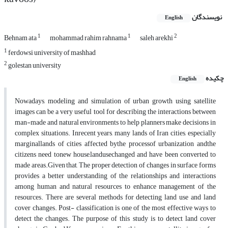
نویسندگان
English
1
1
2
Behnam ata
mohammad rahim rahnama
saleh arekhi
1
ferdowsi university of mashhad
2
golestan university
چکیده
English
Nowadays, modeling and simulation of urban growth using satellite
images can be a very useful tool for describing the interactions between
man-made and natural environments to help planners make decisions in
complex situations. Inrecent years, many lands of Iran cities, especially
marginallands of cities affected bythe processof urbanization andthe
citizens need tonew house,landusechanged and have been converted to
made areas.Given that, The proper detection of changes in surface forms
provides a better understanding of the relationships and interactions
among human and natural resources to enhance management of the
resources. There are several methods for detecting land use and land
cover changes. Post- classification is one of the most effective ways to
detect the changes. The purpose of this study is to detect land cover