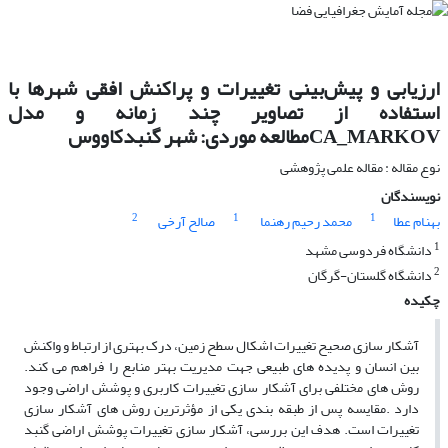
ارزیابی و پیش‌بینی تغییرات و پراکنش افقی شهرها با
استفاده از تصاویر چند زمانه و مدل
CA_MARKOVمطالعه موردی: شهر گنبدکاووس
نوع مقاله : مقاله علمی پژوهشی
نویسندگان
2
1
1
بهنام عطا
محمد رحیم رهنما
صالح آرخی
1
دانشگاه فردوسی مشهد
2
دانشگاه گلستان-گرگان
چکیده
آشکار سازی صحیح تغییرات اشکال سطح زمین، درک بهتری از ارتباط و واکنش
بین انسان و پدیده های طبیعی جهت مدیریت بهتر منابع را فراهم می کند.
روش های مختلفی برای آشکار سازی تغییرات کاربری و پوشش اراضی وجود
دارد .مقایسه پس از طبقه بندی یکی از مؤثرترین روش های آشکار سازی
تغییرات است. هدف این بررسی، آشکار سازی تغییرات پوشش اراضی گنبد