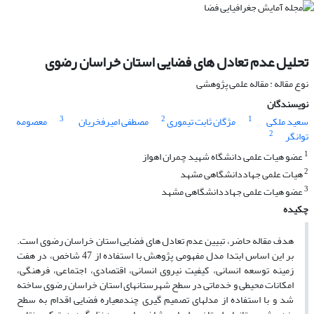
تحلیل عدم تعادل های فضایی استان خراسان رضوی
نوع مقاله : مقاله علمی پژوهشی
نویسندگان
3
2
1
سعید ملکی
مژگان ثابت تیموری
مصطفی امیرفخریان
معصومه
2
توانگر
1
عضو هیات علمی دانشگاه شهید چمران اهواز
2
هیات علمی جهاددانشگاهی مشهد
3
عضو هیات علمی جهاددانشگاهی مشهد
چکیده
هدف مقاله حاضر، تبیین عدم تعادل های فضایی استان خراسان رضوی است.
بر این اساس ابتدا مدل مفهومی پژوهش با استفاده از 47 شاخص، در هفت
زمینه توسعه انسانی، کیفیت نیروی انسانی، اقتصادی، اجتماعی، فرهنگی،
امکانات محیطی و خدماتی در سطح شهرستانهای استان خراسان رضوی ساخته
شد و با استفاده از مدلهای تصمیم گیری چندمعیاره فضایی اقدام به سطح