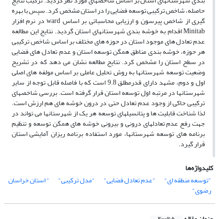
بندی شهرستانهای استان بر اساس شاخصهای مورد نظر گردید. ترکیب نتایج
حاصله، شاخص ترکیبی توسعه فضایی را در استان مشخص کرد. سپس با بهره
گیری از شاخص پیرسون و ارزیابی محاسباتی بر اساس ward در نرم افزار
Minitab اقدام به خوشه بندی شهرستانهای استان گردید. نتایج این مطالعه
عدم تعادل های موجود استان در حوزه های مختلف بر اساس شاخص ترکیبی
هر حوزه، خوشه بندی مناطق همگن توسعه استان و عدم تعادل های فضایی
در سطح استان را مشخص کرد. نتایج مطالعه نشان می دهد که در تشریح
وضعیت توسعه شهرستانها به روش تحلیل عاملی بر اساس مولفه های اصلی
اول و دوم، مشهد دارای قدرمطلق 9.8 است که با فاصله قابل توجه از سایر
شهرستانها در مرتبه اول توسعه استان قرار گرفته است. بررسی شاخصهای
ترکیبی حاکی از وجود عدم تعادل حتی در درون خوشه های هم ارزش است.
لذا شناخت قابلیت ها و پتانسیلهای توسعه هر یک از شهرستانها می تواند در
جهت رفع عدم تعادلهای درونی و بیرونی خوشه های همگن توسعه و تنظیم
برنامه های توسعه شهرستانها، مورد استفاده برنامه ریزان آمایشی استان
قرار گیرد.
کلیدواژه‌ها
"توسعه منطقه ای"
"عدم تعادل فضایی"
"مدل ترکیبی"
" استان خراسان
رضوی"
عنوان مقاله