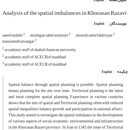
English
Analysis of the spatial imbalances in Khorasan Razavi
نویسندگان
English
1
2
3
saeed maleki
mozhgan sabet teimouri
mostafa amirfakhriyan
2
masoomeh tavangar
1
accademic stuff of shahid chamran university
2
accademic stuff of ACECRof mashhad
3
accademic stuff of ACECR of mashhad
چکیده
English
Spatial balance through spatial planning is possible. Spatial planning
means planning for the site over time. Territorial planning is the latest
and most complete spatial planning, Experience in various countries
shows that the aim of spatial and Territorial planning often with reduced
spatial inequalities, balance growth and participation in national affairs.
This study aimed to investigate the spatial imbalance in the development
of various aspects of social, economic, environmental and infrastructure
in the Khorasan Razavi province. In Iran in 1345, the issue of Territorial