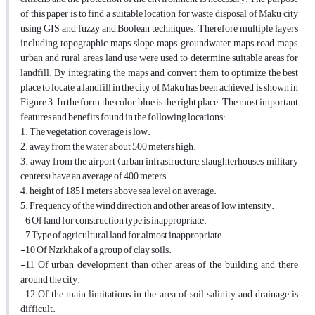
of this paper is to find a suitable location for waste disposal of Maku city
using GIS and fuzzy and Boolean techniques. Therefore multiple layers
including topographic maps, slope maps, groundwater maps, road maps,
urban and rural areas, land use were used to determine suitable areas for
landfill. By integrating the maps and convert them to optimize the best
place to locate a landfill in the city of Maku has been achieved is shown in
Figure 3. In the form, the color blue is the right place. The most important
features and benefits found in the following locations:
1. The vegetation coverage is low.
2. away from the water about 500 meters high.
3. away from the airport (urban infrastructure, slaughterhouses, military
centers) have an average of 400 meters.
4. height of 1851 meters above sea level on average.
5. Frequency of the wind direction and other areas of low intensity.
-6 Of land for construction type is inappropriate.
-7 Type of agricultural land for almost inappropriate.
-10 Of Nzrkhak of a group of clay soils.
-11 Of urban development than other areas of the building and there
around the city.
-12 Of the main limitations in the area of soil salinity and drainage is
difficult.