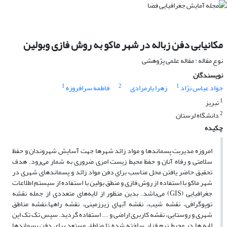
مکانیابی دفن زباله در شهر ماکو به روش فازی وبولین
نوع مقاله : مقاله علمی پژوهشی
نویسندگان
1
2
1
جواد عیاس نژاد
زهرا یارمرادی
فاطمه سرافروزه
1
تبریز
2
دانشگاه لرستان
چکیده
امروزه مدیربت پسماندها و مواد زائد شهرها جهت آسایش شهروندان و حفظ
سلامتی و رفاه آنان و حفظ محیط زیست امری ضروری به شمار می‌رود. هدف
تحقیق حاضر یافتن محل مناسب برای دفن مواد زائد و پسماندهای شهری در
شهر ماکو با استفاده از روش فازی و منطق بولین با استفاده از سیستم اطلاعات
جغرافیایی (GIS) می‌باشد. بدین منظور از لایه‌های متعددی از جمله نقشه
توپوگرافی، نقشه شیب، نقشه آبهای زیرزمینی، نقشه راهها،نقشه مناطق
شهری و روستایی، نقشه کاربری اراضی و ... استفاده گردید. سپس تک تک این
لایه ها در محیط نرم فزار ساخته شده تا مناطق مستعد برای دفن پسماندها