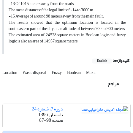
-13 Of 1015 meters away from the roads
The mean distance of the legal limit of -14 to 3000 m
-15 Average of around 98 meters away from the main fault.
The results showed that the optimum location is located in the
southeastern part of the city at an altitude of between 700 to 900 meters.
The estimated area of 24,528 square meters in Boolean logic and fuzzy
logic is also an area of 14,957 square meters
کلیدواژه‌ها
English
Location
Waste disposal
Fuzzy
Boolean
Maku
مراجع
دوره 7، شماره 24
تابستان 1396
صفحه
87-98