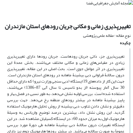
تغییرپذیری زمانی و مکانی جریان رودهای استان مازندران
نوع مقاله : مقاله علمی پژوهشی
چکیده
تغییرپذیری جزء ذاتی جریان رودهاست. جریان رودها دارای تغییرپذیری
زیادی در مقیاس‌های زمانی و مکانی مختلف می‌باشند. بخش عمدۀ این
تغییرپذیری در اثر عوامل جوی است. بحث اصلی در این مقاله، تغییرپذیری
درون سالانۀ فراوانی دبی بیشینۀ ماهانه در رودهای استان مازندران است.
جهت این کار از داده‌های 19 ایستگاه (دبی سنجی وزارت نیرو) که دارای حداقل
30 سال آمار پیوسته (از بدو تاسیس تا سال آبی 87-1386) می‌باشند،
استفاده شده است. بررسی اولیه نشان می‌دهد، به طور نسبی در فصل بهار و
پاییز بیشینۀ ماهانه در بیشتر رودهای منطقه رخ می‌دهد. جهت بررسی
دقیق‌تر و نشان دادن تناوب دبی بیشینه از روش تحلیل هارمونیک استفاده
گردید. این روش نشان داد، بیشترین درصد توضیح واریانس به وسیلۀ
هارمونیک اول به میزان حدود 60% در ایستگاه کسیلیان مشاهده شد. در این
ایستگاه تغییرات درون سالانۀ دبی بیشینۀ ماهانه طی دورۀ مورد بررسی
عموماً به صورت سالانه می‌باشد. در بیشتر رودها هارمونیک دوم نیز دارای