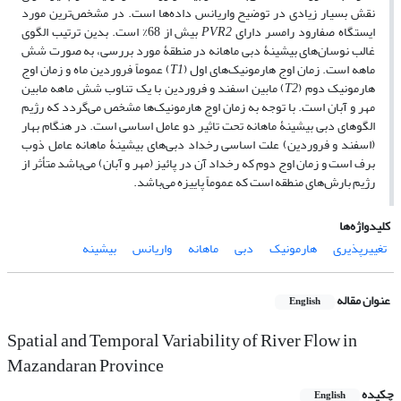
نقش بسیار زیادی در توضیح واریانس داده‌ها است. در مشخص‌ترین مورد
ایستگاه صفارود رامسر دارای
PVR2
بیش از 68% است. بدین ترتیب الگوی
غالب نوسان‌های بیشینۀ دبی ماهانه در منطقۀ مورد بررسی، به صورت شش
ماهه است. زمان اوج هارمونیک‌های اول (
T1
) عموماً فروردین ماه و زمان اوج
هارمونیک دوم (
T2
) مابین اسفند و فروردین با یک تناوب شش ماهه مابین
مهر و آبان است. با توجه به زمان اوج هارمونیک‌ها مشخص می‌گردد که رژیم
الگوهای دبی بیشینۀ ماهانه تحت تاثیر دو عامل اساسی است. در هنگام بهار
(اسفند و فروردین) علت اساسی رخداد دبی‌های بیشینۀ ماهانه عامل ذوب
برف است و زمان اوج دوم که رخداد آن در پائیز (مهر و آبان) می‌باشد متأثر از
رژیم بارش‌های منطقه است که عموماً پاییزه می‌باشد.
کلیدواژه‌ها
تغییرپذیری
هارمونیک
دبی
ماهانه
واریانس
بیشینه
عنوان مقاله
English
Spatial and Temporal Variability of River Flow in
Mazandaran Province
چکیده
English