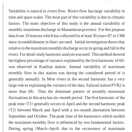
Variability is natural in rivers flow. Rivers flow has large variability in
time and space scales. The most part of this variability is due to climatic
factors. The main objective of this study is the annual variability of
monthly maximum discharge in Mazandaran province. For this purpose,
data from 19 stations, which has collected for at least 30 years (87 to 1386
since its establishment in blue), are used. Initial investigation shows that,
relative to the maximum monthly discharge occur in spring and fall in the
rivers. For detail study harmonic analysis was used. This method showed
the highest percentage of variance explained by the first harmonic of 60%
was observed in Kasilian station. Annual variability of maximum
monthly flow in this station was during the considered period of is
generally annually. In Most rivers in the second harmonic has a very
large role in explaining the variance of the data. Safarud station PVR2 is
more than 68%. Thus the dominant pattern of monthly maximum
fluctuations in this area has six-month period. The first harmonic of the
peak time (T1), generally occurs in April and the second harmonic peak
(T2) between March and April with a six-month alternation between
September and October. The peak time of the harmonics, which models
the maximum monthly flow is influenced by two fundamental factors.
During spring (March-April) due to the occurrence of maximum