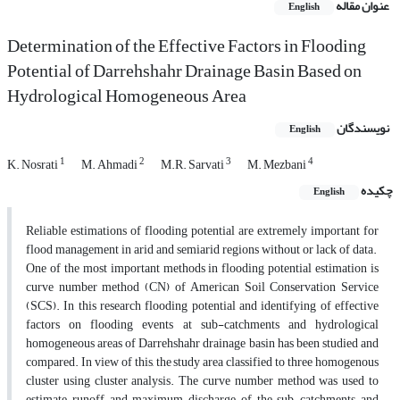
عنوان مقاله
English
Determination of the Effective Factors in Flooding
Potential of Darrehshahr Drainage Basin Based on
Hydrological Homogeneous Area
نویسندگان
English
1
2
3
4
K. Nosrati
M. Ahmadi
M.R. Sarvati
M. Mezbani
چکیده
English
Reliable estimations of flooding potential are extremely important for
flood management in arid and semiarid regions without or lack of data.
One of the most important methods in flooding potential estimation is
curve number method (CN) of American Soil Conservation Service
(SCS). In this research flooding potential and identifying of effective
factors on flooding events at sub-catchments and hydrological
homogeneous areas of Darrehshahr drainage basin has been studied and
compared. In view of this, the study area classified to three homogenous
cluster using cluster analysis. The curve number method was used to
estimate runoff and maximum discharge of the sub-catchments and