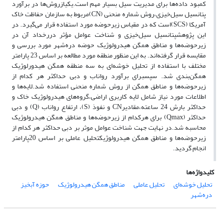
کمبود داده‌ها برای مدیریت سیل بسیار مهم است.یکیازروش‌‌ها در برآورد
پتانسیل سیل‌خیزی،روش شماره منحنی (CN)مربوط به سازمان حفاظت خاک
آمریکا (SCS)است که در مقیاس زیرحوضه مورد استفاده قرار می‌گیرد. در
این پژوهشپتانسیل سیل‌خیزی و شناخت عوامل مؤثر دررخداد آن در
زیرحوضه‌ها و مناطق همگن هیدرولوژیک حوضه دره‌شهر مورد بررسی و
مقایسه قرار گرفته‌اند. به این منظور منطقه مورد مطالعه بر اساس 23 پارامتر
مختلف با استفاده از تحلیل خوشه‌ای به سه منطقه همگن هیدورلوژیک
همگن‌بندی شد. سپسبرای برآورد رواناب و دبی حداکثر هر کدام از
زیرحوضه‌ها و مناطق همگن از روش شماره منحنی استفاده شد.لایه‌ها و
اطلاعات مورد نیاز شامل لایه کاربری اراضی،گروه‌های هیدرولوژیک خاک و
حداکثر بارش 24 ساعته،مقادیرCN و نفوذ (S)، ارتفاع رواناب (Q) و دبی
حداکثر (Qmax) برای هرکدام از زیرحوضه‌ها و مناطق همگن هیدرولوژیک
محاسبه شد.در نهایت جهت شناخت عوامل موثر بر دبی حداکثر هر کدام از
زیرحوضه‌ها و مناطق همگن هیدرولوژیکتحلیل عاملی بر اساس 20پارامتر
انجام گردید.
کلیدواژه‌ها
تحلیل خوشه‌ای
تحلیل عاملی
مناطق همگن هیدرولوژیک
حوزه آبخیز
دره‌شهر