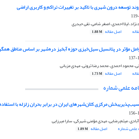
ند توسعه درون شهری با تاکید بر تغییرات تراکم و کاربری اراضی
ژاد، لیلا احمدی، اصغر شامی، تقی حیدری
اله
اصل مقاله
1.88 M
امل مؤثر در پتانسیل سیل‌خیزی حوزه آبخیز دره‌شهر بر اساس مناطق همگ
1
ی، محمود احمدی، محمد رضا ثروتی، مهدی مزبانی
اله
اصل مقاله
1.73 M
مه علمی شماره
سیب‌پذیریبخش مرکزی کلان‌شهرهای ایران در برابر بحران زلزله با استفاده از 
1
آبادی، میثم رضایی، مهدی مؤمنی شهرکی، سارا میرزایی
علمی شماره
اصل مقاله
1.89 M