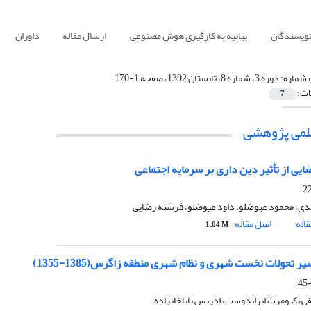
نویسندگان
بیانیه به کارگیری هوش مصنوعی
ارسال مقاله
داوران
 شماره:
دوره 3، شماره 8، تابستان 1392، صفحه 1-170
ات:
7
علمی پژوهشی
ایی از تأثیر دین داری بر سرمایه اجتماعی
ی، محمود عیوضلو، داود عیوضلو، فرشته رضایی
اله
اصل مقاله
1.04 M
 تحولات نخست شهری و نظام شهری منطقه زاگرس(1385-1355)
ی، کیومرث ایراندوست، ادریس باباخانزاده