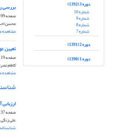
دوره 3 (1392)
بررسی رو
شماره 10
صفحه
99-119
شماره 9
محسن احدن
شماره 8
شماره 7
مشاهده مق
دوره 2 (1391)
تعیین عو
صفحه
19-137
دوره 1 (1390)
کاظم نصرت
مشاهده مق
شناسنا
ارزیابی آ
صفحه
37-156
علی زنگی 
شناسنامه 