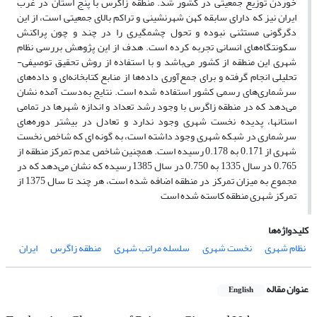
خوردن توزیع جمعیتی در کشور شد. منطقه زاگرس با پنج استان در غرب
ایران نیز که دارای سابقه کهن شهرنشینی و تراکم بالای جمعیتی است، از این
دگرگونی مستثنی نبوده و تحول چشمگیری را در چند و چون پراکنش
سکونتگاه‌های انسانی تجربه کرده است. هدف از این پژوهش بررسی نظام
شهری این منطقه از کشور می‌باشد و با استفاده از روش تحقیق توصیفی-
تحلیلی انجام گرفته و برای جمع‌آوری داده‌ها از منابع کتابخانه‌ای و داده‌های
سرشماری‌های رسمی کشور استفاده شده است. نتایج به‌دست آمده نشان
می‌دهد که در منطقه زاگرس با وجود رشد تعداد و اندازه شهرها در تمامی
استانها، پدیده نخست شهری وجود ندارد و تعادل در بیشتر دوره‌های
سرشماری در شبکه شهری وجود داشته است، به گونه ای که شاخص نخست
شهری از 0.171 به 0.178 رسیده است. همچنین شاخص عدم تمرکز منطقه از
0.765 در سال 1335 به 0.750 در سال 1385 رسیده که نشان می‌دهد که در
مجموع به میزان تمرکز در منطقه اضافه شده است، هر چند تا سال 1375 از
تمرکز شهری منطقه کاسته شده است
کلیدواژه‌ها
نظام شهری
نخست شهری
سلسله مراتب شهری
منطقه زاگرس
ایران
عنوان مقاله
English