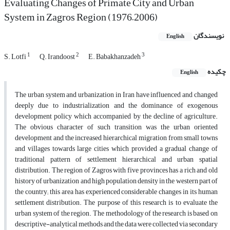
Evaluating Changes of Primate City and Urban
System in Zagros Region (1976–2006)
نویسندگان
English
1
2
3
S. Lotfi
Q. Irandoost
E. Babakhanzadeh
چکیده
English
The urban system and urbanization in Iran have influenced and changed
deeply due to industrialization and the dominance of exogenous
development policy which accompanied by the decline of agriculture.
The obvious character of such transition was the urban oriented
development and the increased hierarchical migration from small towns
and villages towards large cities which provided a gradual change of
traditional pattern of settlement hierarchical and urban spatial
distribution. The region of Zagros with five provinces has a rich and old
history of urbanization and high population density in the western part of
the country; this area has experienced considerable changes in its human
settlement distribution. The purpose of this research is to evaluate the
urban system of the region. The methodology of the research is based on
descriptive-analytical methods and the data were collected via secondary