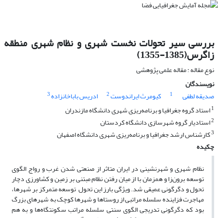
بررسی سیر تحولات نخست شهری و نظام شهری منطقه
زاگرس(1385-1355)
نوع مقاله : مقاله علمی پژوهشی
نویسندگان
3
2
1
صدیقه لطفی
کیومرث ایراندوست
ادریس باباخانزاده
1
استاد گروه جغرافیا و برنامه‌ریزی شهری دانشگاه مازندران
2
استادیار گروه شهرسازی دانشگاه کردستان
3
کارشناس ارشد جغرافیا و برنامه‌ریزی شهری دانشگاه اصفهان
چکیده
نظام شهری و شهرنشینی در ایران متاثر از صنعتی شدن غرب و رواج الگوی
توسعه برون‌زا و همزمان با از میان رفتن نظام مبتنی بر زمین و کشاورزی دچار
تحول و دگرگونی عمیقی شد. ویژگی بارز این تحول توسعه متمرکز بر شهرها،
مهاجرت فزاینده سلسله مراتبی از روستاها و شهرها کوچک به شهرهای بزرگ
بود که دگرگونی تدریجی الگوی سنتی سلسله مراتب سکونتگاه‌ها و به هم