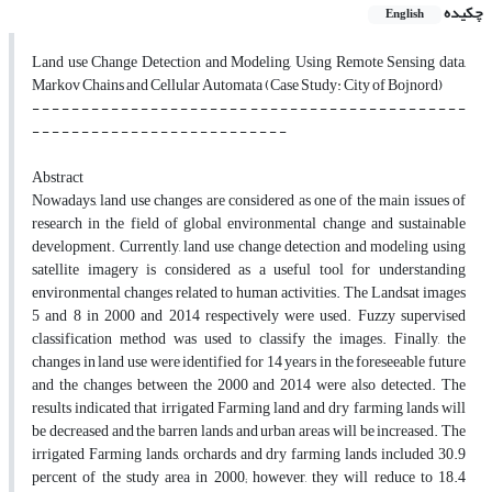
چکیده
English
Land use Change Detection and Modeling, Using Remote Sensing data,
Markov Chains and Cellular Automata (Case Study: City of Bojnord)
- - - - - - - - - - - - - - - - - - - - - - - - - - - - - - - - - - - - - - - - - - - -
- - - - - - - - - - - - - - - - - - - - - - - - - -
Abstract
Nowadays, land use changes are considered as one of the main issues of
research in the field of global environmental change and sustainable
development. Currently, land use change detection and modeling using
satellite imagery is considered as a useful tool for understanding
environmental changes related to human activities. The Landsat images
5 and 8 in 2000 and 2014 respectively were used. Fuzzy supervised
classification method was used to classify the images. Finally, the
changes in land use were identified for 14 years in the foreseeable future
and the changes between the 2000 and 2014 were also detected. The
results indicated that irrigated Farming land and dry farming lands will
be decreased and the barren lands and urban areas will be increased. The
irrigated Farming lands, orchards and dry farming lands included 30.9
percent of the study area in 2000; however, they will reduce to 18.4