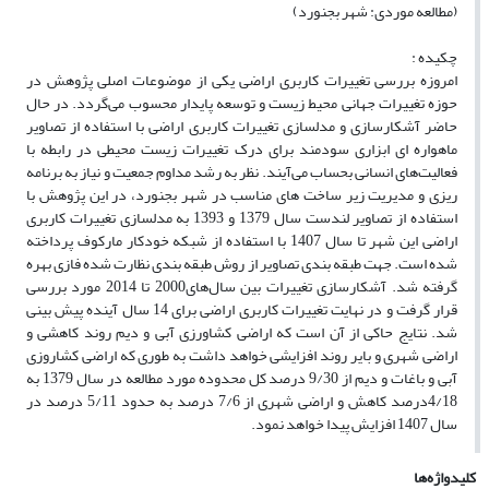
(مطالعه موردی: شهر بجنورد)
چکیده :
امروزه بررسی تغییرات کاربری اراضی یکی از موضوعات اصلی پژوهش در
حوزه تغییرات جهانی محیط زیست و توسعه پایدار محسوب می‌گردد. در حال
حاضر آشکارسازی و مدلسازی تغییرات کاربری اراضی با استفاده از تصاویر
ماهواره ای ابزاری سودمند برای درک تغییرات زیست محیطی در رابطه با
فعالیت‌های انسانی بحساب می‌آیند. نظر به رشد مداوم جمعیت و نیاز به برنامه
ریزی و مدیریت زیر ساخت های مناسب در شهر بجنورد، در این پژوهش با
استفاده از تصاویر لندست سال 1379 و 1393 به مدلسازی تغییرات کاربری
اراضی این شهر تا سال 1407 با استفاده از شبکه خودکار مارکوف پرداخته
شده است. جهت طبقه بندی تصاویر از روش طبقه بندی نظارت شده فازی بهره
گرفته شد. آشکارسازی تغییرات بین سال‌های2000 تا 2014 مورد بررسی
قرار گرفت و در نهایت تغییرات کاربری اراضی برای 14 سال آینده پیش بینی
شد. نتایج حاکی از آن است که اراضی کشاورزی آبی و دیم روند کاهشی و
اراضی شهری و بایر روند افزایشی خواهد داشت به طوری که اراضی کشاروزی
آبی و باغات و دیم از 9/30 درصد کل محدوده مورد مطالعه در سال 1379 به
4/18درصد کاهش و اراضی شهری از 7/6 درصد به حدود 5/11 درصد در
سال 1407 افزایش پیدا خواهد نمود.
کلیدواژه‌ها