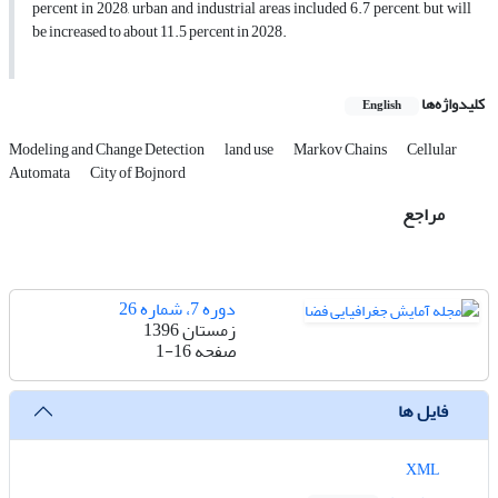
percent in 2028, urban and industrial areas included 6.7 percent, but will
be increased to about 11.5 percent in 2028.
کلیدواژه‌ها
English
Modeling and Change Detection
land use
Markov Chains
Cellular
Automata
City of Bojnord
مراجع
دوره 7، شماره 26
زمستان 1396
صفحه
1-16
فایل ها
XML