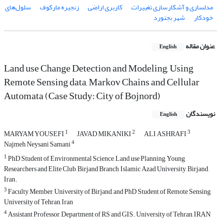
مدلسازی و آشکارسازی تغییرات
کاربری اراضی
زنجیره مارکوف
سلول‌های
خودکار
شهر بجنورد
عنوان مقاله
English
Land use Change Detection and Modeling, Using
Remote Sensing data, Markov Chains and Cellular
Automata (Case Study: City of Bojnord)
نویسندگان
English
1
2
3
MARYAM YOUSEFI
JAVAD MIKANIKI
ALI ASHRAFI
4
Najmeh Neysani Samani
1
PhD Student of Environmental Science, Land use Planning, Young
Researchers and Elite Club, Birjand Branch, Islamic Azad University, Birjand,
Iran.
3
Faculty Member, University of Birjand, and PhD Student of Remote Sensing,
University of Tehran, Iran
4
Assistant Professor, Department of RS and GIS. University of Tehran, IRAN