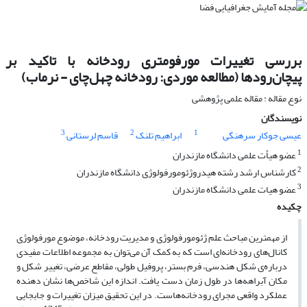
بررسی تغییرات مورفومتری رودخانه با تاکید بر
پیچان‌رودها (مطالعه موردی: رودخانه چهل‌چای - نرماب)
نوع مقاله : مقاله علمی پژوهشی
نویسندگان
3
2
1
عیسی جوکار سرهنگی
ابراهیم تلنک
قاسم لرستانی
1
عضو هیأت علمی دانشگاه مازندران
2
کارشناس ارشد رشته هیدروژئومورفولوژی دانشگاه مازندران
3
عضو هیات علمی دانشگاه مازندران
چکیده
از مهمترین مباحث علم ژئومورفولوژی و مدیریت رودخانه، موضوع مورفولوژی
کانال‌های رودخانه‌ای است که به کمک آن می‌توان به مجموعه اطلاعات مفیدی
درباره‌ی شکل هندسی، فرم بستر، پروفیل طولی، مقاطع عرضی، تغییر شکل و
مکان آبراهه‌ها در طول زمان دست یافت. اندازه این شاخص‌ها نشان دهنده
عملکرد واقعی مجرای رودخانه‌هاست. در این تحقیق میزان تغییرات و جابجایی