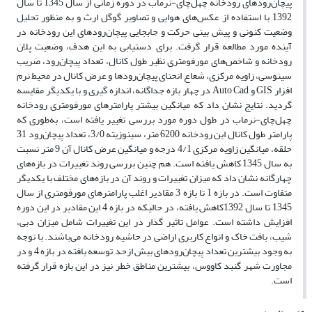
‌‌پیچان‌رودهای رودخانه چهل‌چای-‌‌نرماب در دوره زمانی از سال 1345 تا سال
1392 با استفاده از عکس‌های هوایی و تصاویر گوگل ارث و به منظور تحلیل
وضعیت کنونی و پیش بینی حرکت و جابجایی ‌‌پیچان‌رودهای این رودخانه در
آینده مورد مطالعه قرار گرفت. برای دستیابی به این هدف، وضعیت پلان
رودخانه و شاخص‌های مورفومتری نظیر طول کانال، تعداد ‌پیچان‌رود، ضریب
سینوسی، زاویه مرکزی، شعاع انحنای ‌‌پیچان‌رودها و عرض کانال در محیط نرم
افزار GIS و Auto Cad در چهار بازه جداگانه، اندازه گیری و با یکدیگر مقایسه
گردید. نتایج نشان داد که میانگین بیشتر پارامتر‌های مورفومتری رودخانه
چهل‌چای-‌‌نرماب در طول دوره مورد بررسی تغییر یافته است، به‌طوری که
پارامتر طول کانال این رودخانه 6200 متر، سینوزیته 3/0، تعداد ‌پیچان‌رود 31
حلقه، میانگین زاویه مرکزی 4/1 درجه و میانگین عرض کانال آن 9 متر نسبت
به سال 1345 کاهش یافته است. هم چنین بررسی روند تغییرات در بازه‌های
چهارگانه نشان داد که میزان تغییرات و روند آن در بازه‌های مختلف با یکدیگر
متفاوت است. در بازه 1 تا بازه 3 مقادیر اغلب پارامترهای مورفومتری از سال
1345 تا سال 1392کاهش یافته، در حالیکه در بازه 4 این مقادیر در این دوره
افزایش داشته است. عوامل تاثیر گذار در این تغییرات شامل میزان دبی،
شیب، بافت خاک و انواع کاربری اراضی در حاشیه رودخانه می‌باشند. با توجه
به وجود بیشترین تعداد ‌‌پیچان‌رودهای بیش ازحد توسعه یافته در بازه 4 و در
مجاورت شهر گنبد کاووس، بیشترین مناطق خطر نیز در این بازه قرار گرفته
است.