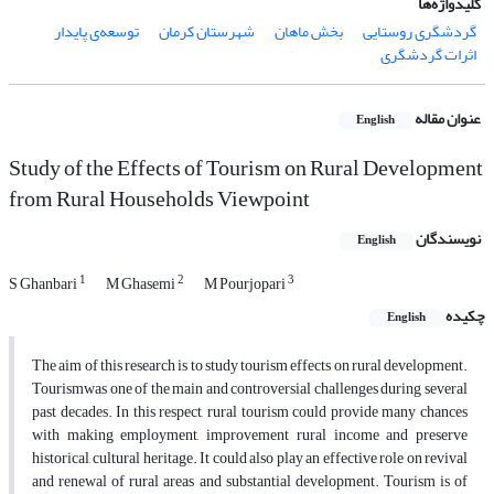
کلیدواژه‌ها
گردشگری روستایی
بخش ماهان
شهرستان کرمان
توسعه‌ی پایدار
اثرات گردشگری
عنوان مقاله
English
Study of the Effects of Tourism on Rural Development
from Rural Households Viewpoint
نویسندگان
English
1
2
3
S Ghanbari
M Ghasemi
M Pourjopari
چکیده
English
The aim of this research is to study tourism effects on rural development.
Tourismwas one of the main and controversial challenges during several
past decades. In this respect, rural tourism could provide many chances
with making employment, improvement rural income and preserve
historical, cultural heritage. It could also play an effective role on revival
and renewal of rural areas and substantial development. Tourism is of