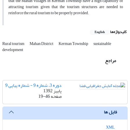
that the Mahan villages in Kerman Township have a high capability of
attracting tourism given that the tourism structures are needed to
reinforce the rural tourism to be properly provided.
کلیدواژه‌ها
English
Rural tourism
Mahan District
Kerman Township
sustainable
development
مراجع
دوره 3، شماره 9 - شماره پیاپی 9
پاییز 1392
صفحه
19-46
فایل ها
XML