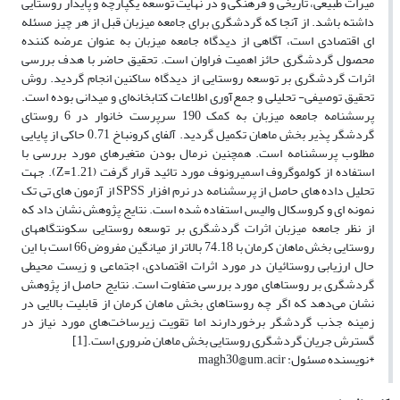
میراث طبیعی، تاریخی و فرهنگی و در نهایت توسعه یکپارچه و پایدار روستایی
داشته باشد. از آنجا که گردشگری برای جامعه میزبان قبل از هر چیز مسئله
ای اقتصادی است، آگاهی از دیدگاه جامعه میزبان به عنوان عرضه کننده
محصول گردشگری حائز اهمیت فراوان است. تحقیق حاضر با هدف بررسی
اثرات گردشگری بر توسعه روستایی از دیدگاه ساکنین انجام گردید. روش
تحقیق توصیفی- تحلیلی و جمع‌آوری اطلاعات کتابخانه‌ای و میدانی بوده است.
پرسشنامه جامعه میزبان به کمک 190 سرپرست خانوار در 6 روستای
گردشگر پذیر بخش ماهان تکمیل گردید. آلفای کرونباخ 0.71 حاکی از پایایی
مطلوب پرسشنامه است. همچنین نرمال بودن متغیرهای مورد بررسی با
استفاده از کولموگروف اسمیرونوف مورد تائید قرار گرفت (Z=1.21). جهت
تحلیل داده های حاصل از پرسشنامه در نرم افزار SPSS از آزمون های تی تک
نمونه ای و کروسکال والیس استفاده شده است. نتایج پژوهش نشان داد که
از نظر جامعه میزبان اثرات گردشگری بر توسعه روستایی سکونتگاههای
روستایی بخش ماهان کرمان با 74.18 بالاتر از میانگین مفروض 66 است با این
حال ارزیابی روستائیان در مورد اثرات اقتصادی، اجتماعی و زیست محیطی
گردشگری بر روستاهای مورد بررسی متفاوت است. نتایج حاصل از پژوهش
نشان می‌دهد که اگر چه روستاهای بخش ماهان کرمان از قابلیت بالایی در
زمینه جذب گردشگر برخوردارند اما تقویت زیرساخت‌های مورد نیاز در
گسترش جریان گردشگری روستایی بخش ماهان ضروری است.[1]
*نویسنده مسئول: magh30@um.acir