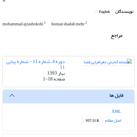
-
نویسندگان
English
1
2
mohammad ajzashokohi
homan shadab mehr
مراجع
دوره 4، شماره 11 - شماره پیاپی
11
بهار 1393
صفحه
1-18
فایل ها
XML
اصل مقاله
937.51 K