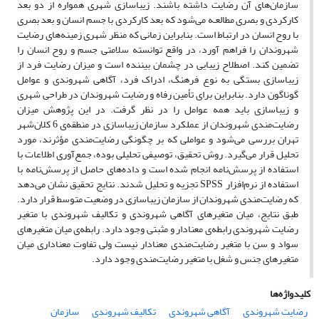
سازمان‌های آن رضایت داشته باشند. زیباسازی شهری همواره از دو بعد
کارکردی و بصری مطالعـه می‌شود که بعد کارکردی با جسم انسان و بعد بصری
با روح انسان در ارتباط است. بنابراین زمانی که منظر شهری زمینه‌های رضایت
شهروندان را فراهم آورد، در واقع توانسته سلامتی جسم و روح انسان را
تضمین کند. اصطلاح زیبایی در چشمان بیننده است و میزان رضایت فرد از
زیباسازی بستگی به نوع فرهنگ، ادراک فرد، آگاهی شهروندی و عوامل
گوناگون دارد. بنابراین برای تأمین رفاه و رضایت شهروندان در طراحی شهری
و زیباسازی باید همه عوامل را در نظر گرفت. در این پژوهش میزان
رضایت‌مندی شهروندان از عملکرد سازمان زیباسازی در منطقه‌ی 6 کلان‌شهر
تهران بررسی می‌شود و عواملی که بر چگونگی رضایت‌مندی مؤثرند، مورد
تحلیل قرار می‌گیرد. روش تحقیق، توصیفی تحلیلی بوده، جمع‌آوری اطلاعات با
استفاده از پرسش‌نامه انجام شده است و داده‌های حاصل از پرسش‌نامه با
استفاده از نرم‌افزار SPSS تجزیه و تحلیل شدند. نتایج تحقیق نشان می‌دهد
که رضایت‌مندی شهروندان از سازمان زیباسازی در وضعیت متوسط قرار دارد.
طبق نتایج، میان متغیرهای آگاهی شهروندی و تکالیف شهروندی با متغیر
رضایت شهروندی رابطه‌ی معنادار و مثبتی وجود دارد. رابطه‌ی میان متغیرهای
سواد و سن با متغیر رضایت‌مندی معنادار نیست ولی تفاوت معناداری میان
متغیرهای جنس و شغل با متغیر رضایت‌مندی وجود دارد.
کلیدواژه‌ها
رضایت شهروندی
آگاهی شهروندی
تکالیف شهروندی
سازمان